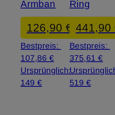
Armband
Ring
126,90 €
441,90
Bestpreis:
Bestpreis:
107,86 €
375,61 €
Ursprünglich:
Ursprünglic
149 €
519 €