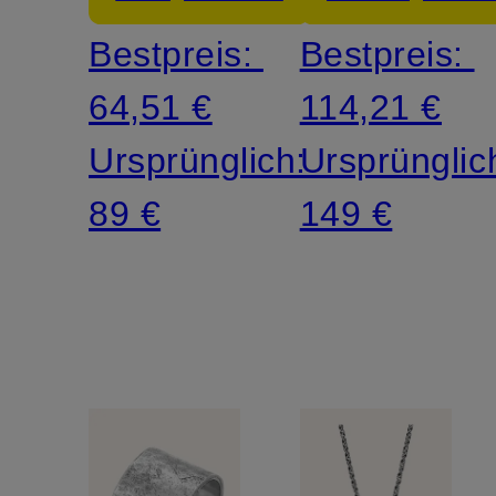
Bestpreis:
Bestpreis:
64,51 €
114,21 €
Ursprünglich:
Ursprünglic
89 €
149 €