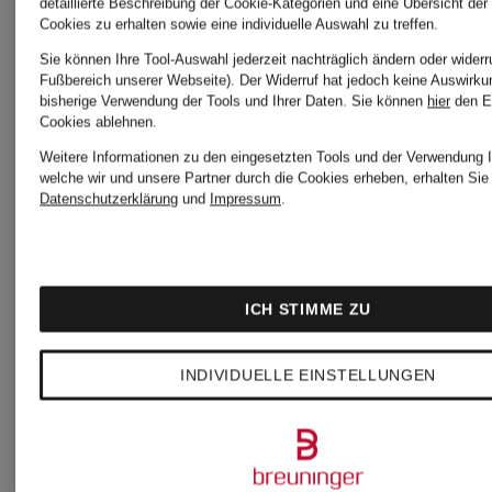
HAZE
HAZE
detaillierte Beschreibung der Cookie-Kategorien und eine Übersicht der
Cookies zu erhalten sowie eine individuelle Auswahl zu treffen.
&
&
Sie können Ihre Tool-Auswahl jederzeit nachträglich ändern oder widerr
Fußbereich unserer Webseite). Der Widerruf hat jedoch keine Auswirku
bisherige Verwendung der Tools und Ihrer Daten.
Sie können
hier
den E
GLORY
GLORY
Cookies ablehnen.
Ring
Ring
Weitere Informationen zu den eingesetzten Tools und der Verwendung I
welche wir und unsere Partner durch die Cookies erheben, erhalten Sie 
Datenschutzerklärung
und
Impressum
.
109,90 €
126,90
ICH STIMME ZU
Bestpreis:
Bestpreis:
INDIVIDUELLE EINSTELLUNGEN
93,41 €
107,86 €
Ursprünglich:
Ursprünglic