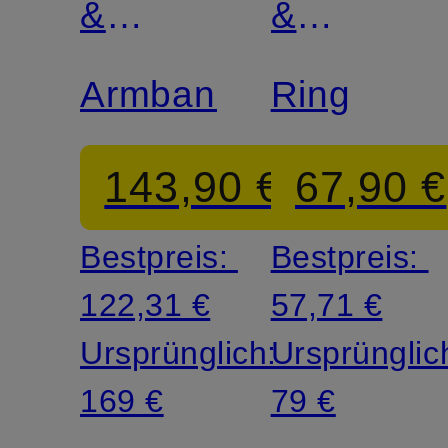
&
&
GLORY
GLORY
Armband
Ring
143,90 €
67,90 €
Bestpreis:
Bestpreis:
122,31 €
57,71 €
Ursprünglich:
Ursprünglic
169 €
79 €