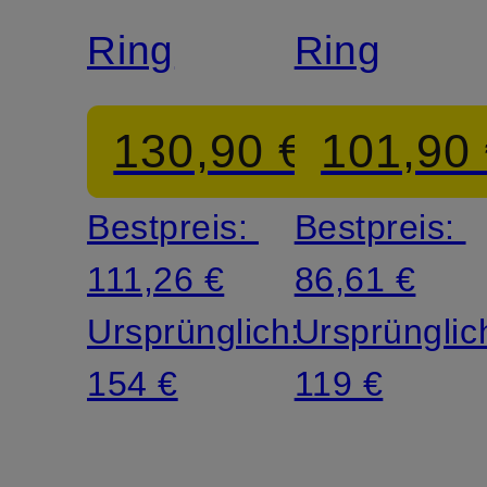
GLORY
GLORY
Ring
Ring
130,90 €
101,90
Bestpreis:
Bestpreis:
111,26 €
86,61 €
Ursprünglich:
Ursprünglic
154 €
119 €