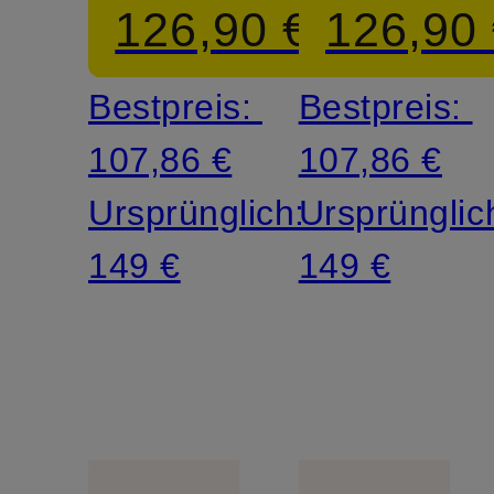
126,90 €
126,90
Bestpreis:
Bestpreis:
107,86 €
107,86 €
Ursprünglich:
Ursprünglic
149 €
149 €