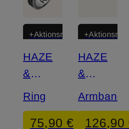
+Aktionsrabatt
+Aktionsraba
HAZE
HAZE
&
&
GLORY
GLORY
Ring
Armband
75,90 €
126,90