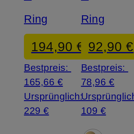
GLORY
GLORY
Ring
Ring
194,90 €
92,90 €
Bestpreis:
Bestpreis:
165,66 €
78,96 €
Ursprünglich:
Ursprünglic
229 €
109 €