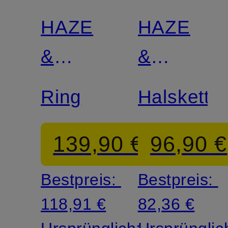
HAZE
HAZE
&
&
GLORY
GLORY
Ring
Halskette
139,90 €
96,90 €
Bestpreis:
Bestpreis:
118,91 €
82,36 €