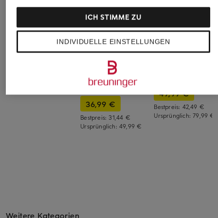
ICH STIMME ZU
Heimatglück Tracht
+Aktionsrabatt
+Aktionsrabatt
INDIVIDUELLE EINSTELLUNGEN
Trachtenhemd LUIS
STROKESMAN'S
OLYMP
Regular Fit mit
Hemd Regular Fit mit
Hemd Level Five
Stehkragen
Leinen und
body fit mit Leinen
129,99 €
Stehkragen
49,99 €
36,99 €
Bestpreis:
42,49 €
Ursprünglich:
79,99 €
Bestpreis:
31,44 €
Ursprünglich:
49,99 €
Weitere Kategorien