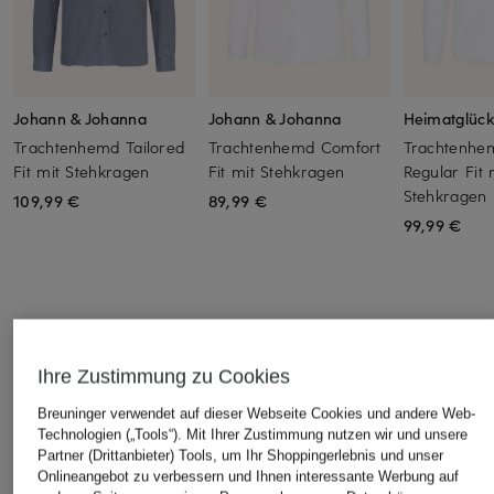
Johann & Johanna
Johann & Johanna
Heimatglück
Trachtenhemd Tailored
Trachtenhemd Comfort
Trachtenh
Fit mit Stehkragen
Fit mit Stehkragen
Regular Fit 
Stehkragen
109,99 €
89,99 €
99,99 €
Ihre Zustimmung zu Cookies
ÄHNLICHE ARTIKEL ENTDECKEN
Breuninger verwendet auf dieser Webseite Cookies und andere Web-
Technologien („Tools“). Mit Ihrer Zustimmung nutzen wir und unsere
Partner (Drittanbieter) Tools, um Ihr Shoppingerlebnis und unser
Onlineangebot zu verbessern und Ihnen interessante Werbung auf