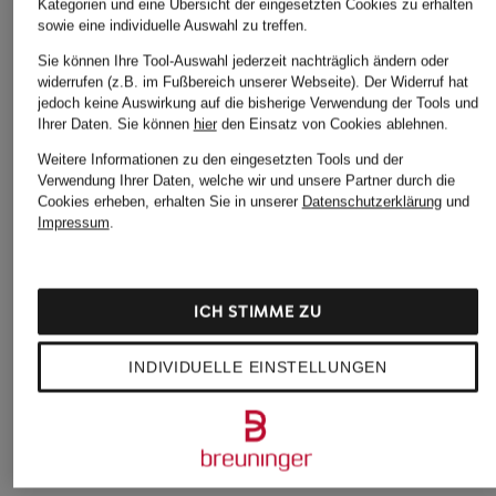
Kategorien und eine Übersicht der eingesetzten Cookies zu erhalten
sowie eine individuelle Auswahl zu treffen.
Sie können Ihre Tool-Auswahl jederzeit nachträglich ändern oder
widerrufen (z.B. im Fußbereich unserer Webseite). Der Widerruf hat
jedoch keine Auswirkung auf die bisherige Verwendung der Tools und
Ihrer Daten.
Sie können
hier
den Einsatz von Cookies ablehnen.
Weitere Informationen zu den eingesetzten Tools und der
Verwendung Ihrer Daten, welche wir und unsere Partner durch die
Cookies erheben, erhalten Sie in unserer
Datenschutzerklärung
und
Impressum
.
ASICS
+Aktionsrabatt
+Aktionsrabatt
Laufschuhe
ASICS
ASICS
NOVABLAST 6
ICH STIMME ZU
Indoorschuhe
Indoorschuhe GEL-
160 €
BEYOND FF
TASK 4
INDIVIDUELLE EINSTELLUNGEN
89,99 €
59,99 €
Bestpreis:
76,49 €
Bestpreis:
53,99 €
Ursprünglich:
120 €
Ursprünglich:
90 €