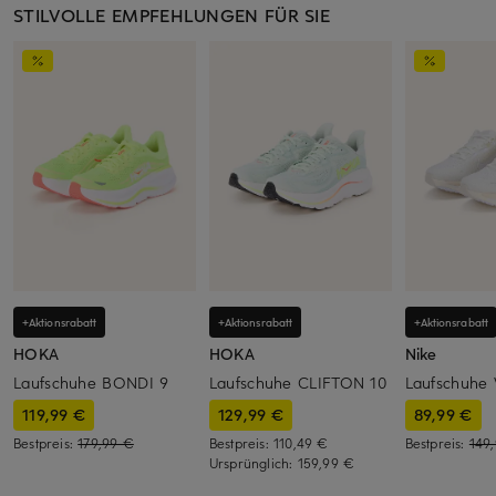
STILVOLLE EMPFEHLUNGEN FÜR SIE
+Aktionsrabatt
+Aktionsrabatt
+Aktionsrabatt
HOKA
HOKA
Nike
Laufschuhe BONDI 9
Laufschuhe CLIFTON 10
Laufschuhe
119,99 €
129,99 €
89,99 €
Bestpreis:
179,99 €
Bestpreis:
110,49 €
Bestpreis:
149
Ursprünglich:
159,99 €