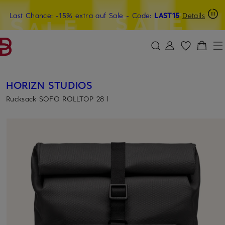
Last Chance: -15% extra auf Sale
15€-Willkommensgutschein mit Beyond sichern
- Code:
LAST15
Details
ZUM HAUPTINHALT ÜBERSPRINGEN
ZUM SUCHFELD ÜBERSPRINGE
HORIZN STUDIOS
Rucksack SOFO ROLLTOP 28 l