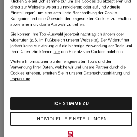
Klicken Sie auf „Ich stimme zu“ um alle Cookies zu akzeptieren und
direkt zur Webseite weiter zu navigieren; oder auf „Individuelle
Einstellungen“, um eine detaillierte Beschreibung der Cookie-
Kategorien und eine Übersicht der eingesetzten Cookies zu erhalten
sowie eine individuelle Auswahl zu treffen.
Sie können Ihre Tool-Auswahl jederzeit nachträglich ändern oder
widerrufen (z.B. im Fußbereich unserer Webseite). Der Widerruf hat
jedoch keine Auswirkung auf die bisherige Verwendung der Tools und
Ihrer Daten.
Sie können
hier
den Einsatz von Cookies ablehnen.
Weitere Informationen zu den eingesetzten Tools und der
Verwendung Ihrer Daten, welche wir und unsere Partner durch die
Cookies erheben, erhalten Sie in unserer
Datenschutzerklärung
und
Impressum
.
Weitere Kategorien
Bikinis Damen
Mäntel für Herren
ICH STIMME ZU
Boots für Damen
Pullover für Damen
Cargohosen für Herren
Pullover für Herren
INDIVIDUELLE EINSTELLUNGEN
Chelsea Boots für Damen
Rollkragenpullover für