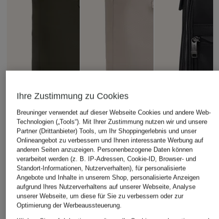
Ihre Zustimmung zu Cookies
Breuninger verwendet auf dieser Webseite Cookies und andere Web-
Technologien („Tools“). Mit Ihrer Zustimmung nutzen wir und unsere
Partner (Drittanbieter) Tools, um Ihr Shoppingerlebnis und unser
Onlineangebot zu verbessern und Ihnen interessante Werbung auf
anderen Seiten anzuzeigen. Personenbezogene Daten können
verarbeitet werden (z. B. IP-Adressen, Cookie-ID, Browser- und
HORIZN STUDIOS
HORIZN STUDIOS
TUMI
Standort-Informationen, Nutzerverhalten), für personalisierte
Angebote und Inhalte in unserem Shop, personalisierte Anzeigen
Rucksack SOFO
Rucksack SOFO 22 l
ALPHA Rucksack
aufgrund Ihres Nutzerverhaltens auf unserer Webseite, Analyse
ROLLTOP 28 l
mit Laptop-Fach
SLIM BACKPACK
unserer Webseite, um diese für Sie zu verbessern oder zur
170 €
170 €
690 €
Optimierung der Werbeaussteuerung.