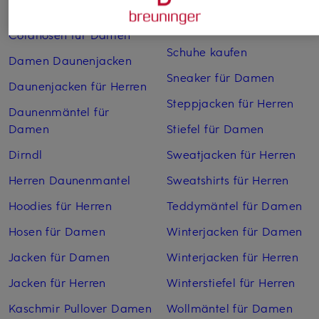
Herren
Chelsea Boots für Herren
Sandalen für Damen
Cordhosen für Damen
Schuhe kaufen
Damen Daunenjacken
Sneaker für Damen
Daunenjacken für Herren
Steppjacken für Herren
Daunenmäntel für
Damen
Stiefel für Damen
Dirndl
Sweatjacken für Herren
Herren Daunenmantel
Sweatshirts für Herren
Hoodies für Herren
Teddymäntel für Damen
Hosen für Damen
Winterjacken für Damen
Jacken für Damen
Winterjacken für Herren
Jacken für Herren
Winterstiefel für Herren
Kaschmir Pullover Damen
Wollmäntel für Damen