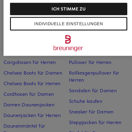
ICH STIMME ZU
INDIVIDUELLE EINSTELLUNGEN
Weitere Kategorien
Bikinis Damen
Mäntel für Herren
Boots für Damen
Pullover für Damen
Cargohosen für Herren
Pullover für Herren
Chelsea Boots für Damen
Rollkragenpullover für
Herren
Chelsea Boots für Herren
Sandalen für Damen
Cordhosen für Damen
Schuhe kaufen
Damen Daunenjacken
Sneaker für Damen
Daunenjacken für Herren
Steppjacken für Herren
Daunenmäntel für