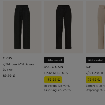
OPUS
+Aktionsrabatt
+Aktionsrabatt
7/8-Hose MYHA aus
MARC CAIN
ICHI
Leinen
Hose RHODOS
7/8-Hose I
89,99 €
159,99 €
29,99 €
Bestpreis:
135,99 €
Bestpreis:
25,
Ursprünglich:
229 €
Ursprünglich: