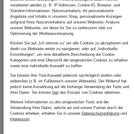
verarbeitet werden (z. B. IP-Adressen, Cookie-ID, Browser- und
Standort-Informationen, Nutzerverhalten), für personalisierte
Angebote und Inhalte in unserem Shop, personalisierte Anzeigen
aufgrund Ihres Nutzerverhaltens auf unserer Webseite, Analyse
unserer Webseite, um diese für Sie zu verbessern oder zur
Optimierung der Werbeaussteuerung.
Klicken Sie auf „Ich stimme zu“ um alle Cookies zu akzeptieren und
direkt zur Webseite weiter zu navigieren; oder auf „Individuelle
Einstellungen“, um eine detaillierte Beschreibung der Cookie-
+Aktionsrabatt
+Aktionsrabatt
+Aktionsrabatt
Kategorien und eine Übersicht der eingesetzten Cookies zu erhalten
CPH MUSE
KnowledgeCotton
MARC CAIN
sowie eine individuelle Auswahl zu treffen.
Apparel
Hose CMTAILOR
Hose
Sie können Ihre Tool-Auswahl jederzeit nachträglich ändern oder
widerrufen (z.B. im Fußbereich unserer Webseite). Der Widerruf hat
Hose POSEY
79,99 €
129,99 €
jedoch keine Auswirkung auf die bisherige Verwendung der Tools und
69,99 €
Ihrer Daten.
Sie können
hier
den Einsatz von Cookies ablehnen.
Bestpreis:
67,99 €
Bestpreis:
229 €
Ursprünglich:
99,99 €
Bestpreis:
102 €
Weitere Informationen zu den eingesetzten Tools und der
Ursprünglich:
120 €
Verwendung Ihrer Daten, welche wir und unsere Partner durch die
Cookies erheben, erhalten Sie in unserer
Datenschutzerklärung
und
Impressum
.