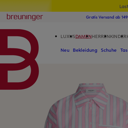
Las
15
ZUM HAUPTINHALT ÜBERSPRINGEN
ZUM SUCHFELD ÜBERSPRINGE
Breuninger
Gratis Versand ab 14
LUXUS
DAMEN
HERREN
KINDER
Neu
Bekleidung
Schuhe
Tas