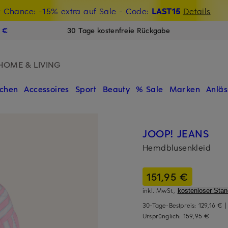
t Chance: -15% extra auf Sale
€-Willkommensgutschein mit Beyond sichern
- Code:
LAST15
Details
N
9 €
30 Tage kostenfreie Rückgabe
HOME & LIVING
chen
Accessoires
Sport
Beauty
% Sale
Marken
Anläs
JOOP! JEANS
Hemdblusenkleid
151,95 €
inkl. MwSt.,
kostenloser Sta
30-Tage-Bestpreis:
129,16 €
Ursprünglich:
159,95 €