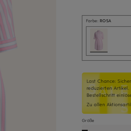
Farbe:
ROSA
Last Chance: Sicher
reduzierten Artikel
Bestellschritt einlö
Zu allen Aktionsarti
Größe