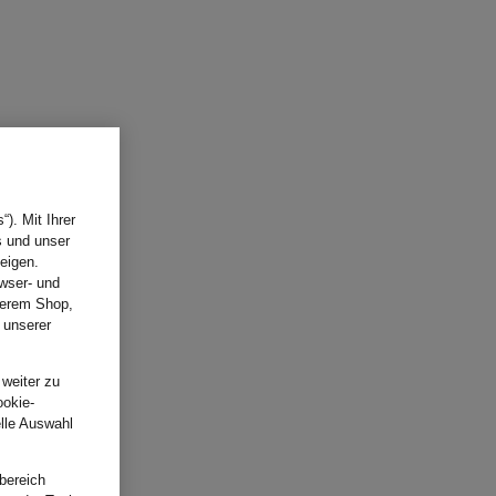
). Mit Ihrer
s und unser
eigen.
wser- und
nserem Shop,
 unserer
.
 weiter zu
ookie-
elle Auswahl
bereich