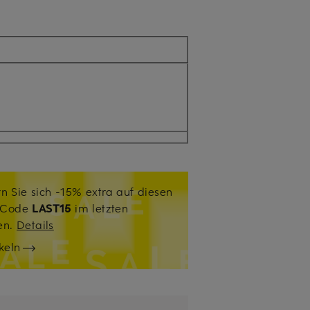
n Sie sich -15% extra auf diesen
. Code
LAST15
im letzten
sen.
Details
keln