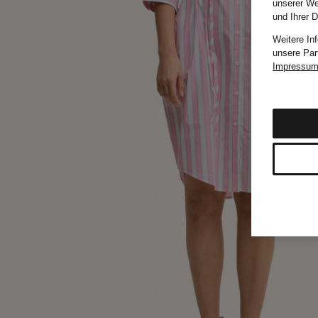
unserer We
und Ihrer 
Weitere In
unsere Par
Impressu