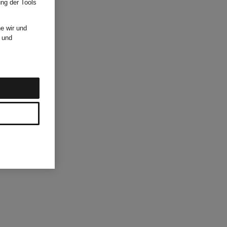
ung der Tools
e wir und
und