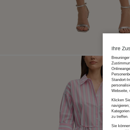
Ihre Zu
Breuninger
Zustimmung
Onlineange
Personenbe
Standort-I
personalis
Webseite, 
Klicken Si
navigieren;
Kategorien
zu treffen.
Sie können