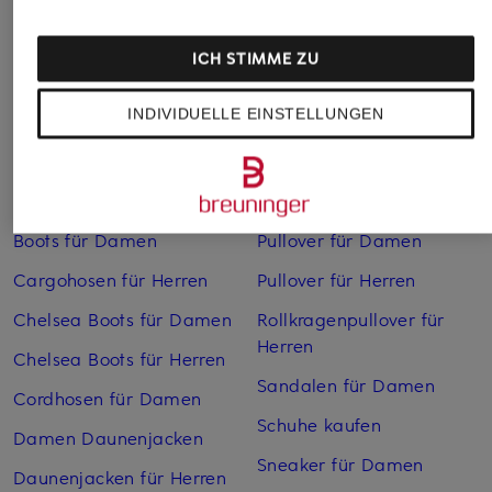
ICH STIMME ZU
INDIVIDUELLE EINSTELLUNGEN
Weitere Kategorien
Bikinis Damen
Mäntel für Herren
Boots für Damen
Pullover für Damen
Cargohosen für Herren
Pullover für Herren
Chelsea Boots für Damen
Rollkragenpullover für
Herren
Chelsea Boots für Herren
Sandalen für Damen
Cordhosen für Damen
Schuhe kaufen
Damen Daunenjacken
Sneaker für Damen
Daunenjacken für Herren