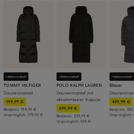
+Aktionsrabatt
+Aktionsrabatt
+Aktionsrabatt
TOMMY HILFIGER
POLO RALPH LAUREN
Blauer
Daunenmantel
Daunenmantel mit
Daunenmant
abnehmbarer Kapuze
199,99 €
449,99 €
399,99 €
Bestpreis:
159,99 €
Bestpreis:
382
Ursprünglich:
379,90 €
Ursprünglich:
Bestpreis:
339,99 €
Ursprünglich:
595 €