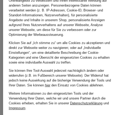
Onlineangebot zu verbessern und Ihnen interessante Werbung auf
anderen Seiten anzuzeigen. Personenbezogene Daten können
verarbeitet werden (z. B. IP-Adressen, Cookie-ID, Browser- und
Standort-Informationen, Nutzerverhalten), für personalisierte
Angebote und Inhalte in unserem Shop, personalisierte Anzeigen
aufgrund Ihres Nutzerverhaltens auf unserer Webseite, Analyse
unserer Webseite, um diese für Sie zu verbessern oder zur
Optimierung der Werbeaussteuerung.
Klicken Sie auf „Ich stimme zu“ um alle Cookies zu akzeptieren und
direkt zur Webseite weiter zu navigieren; oder auf „Individuelle
PEUTEREY
CANADA GOOSE
Einstellungen“, um eine detaillierte Beschreibung der Cookie-
+Aktionsrabatt
Kategorien und eine Übersicht der eingesetzten Cookies zu erhalten
Daunenmantel
Daunenmäntel
SAVE THE DUCK
sowie eine individuelle Auswahl zu treffen.
NUNKI
MYSTIQUE mit
Steppmantel TAYLOR
Sie können Ihre Tool-Auswahl jederzeit nachträglich ändern oder
abnehmbarer
599,99 €
widerrufen (z.B. im Fußbereich unserer Webseite). Der Widerruf hat
Kapuze
149,99 €
jedoch keine Auswirkung auf die bisherige Verwendung der Tools und
1.525 €
Ihrer Daten.
Sie können
hier
den Einsatz von Cookies ablehnen.
Bestpreis:
127,49 €
Ursprünglich:
319,99 €
Weitere Informationen zu den eingesetzten Tools und der
Verwendung Ihrer Daten, welche wir und unsere Partner durch die
Cookies erheben, erhalten Sie in unserer
Datenschutzerklärung
und
Impressum
.