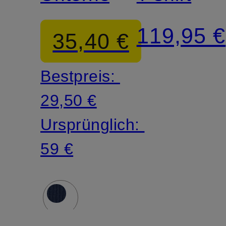
119,95 €
35,40 €
Bestpreis:
29,50 €
Ursprünglich:
59 €