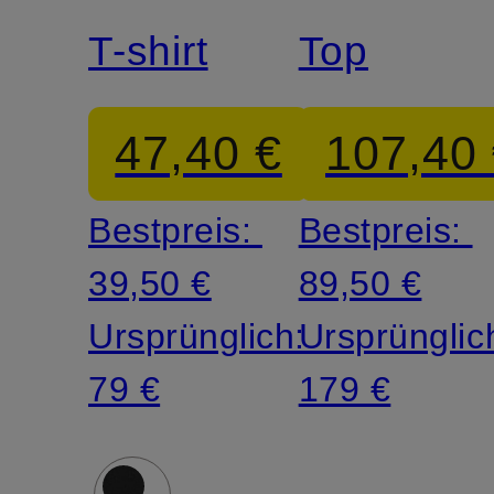
T-shirt
Top
47,40 €
107,40
Bestpreis:
Bestpreis:
39,50 €
89,50 €
Ursprünglich:
Ursprünglic
79 €
179 €