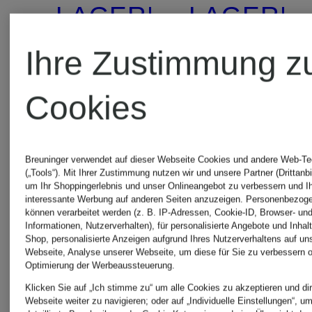
LAGERFELD
LAGERF
Ihre Zustimmung z
Top
T-shirt
Cookies
41,40 €
59,40 €
Breuninger verwendet auf dieser Webseite Cookies und andere Web-Te
(„Tools“). Mit Ihrer Zustimmung nutzen wir und unsere Partner (Drittanbi
Bestpreis:
Bestpreis:
um Ihr Shoppingerlebnis und unser Onlineangebot zu verbessern und I
interessante Werbung auf anderen Seiten anzuzeigen. Personenbezog
34,50 €
49,50 €
können verarbeitet werden (z. B. IP-Adressen, Cookie-ID, Browser- und
Informationen, Nutzerverhalten), für personalisierte Angebote und Inhal
Shop, personalisierte Anzeigen aufgrund Ihres Nutzerverhaltens auf un
Ursprünglich:
Ursprünglic
Webseite, Analyse unserer Webseite, um diese für Sie zu verbessern o
Optimierung der Werbeaussteuerung.
69 €
99 €
Klicken Sie auf „Ich stimme zu“ um alle Cookies zu akzeptieren und dir
Webseite weiter zu navigieren; oder auf „Individuelle Einstellungen“, u