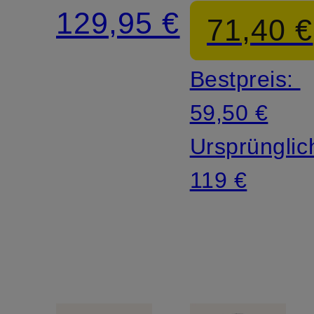
129,95 €
71,40 €
Bestpreis:
59,50 €
Ursprünglic
119 €