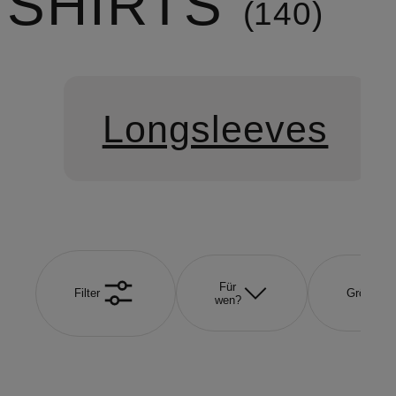
SHIRTS
140
Longsleeves
Für
Filter
Größe
wen?