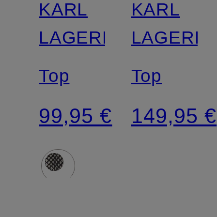
KARL
KARL
LAGERFELD
LAGERF
Top
Top
99,95 €
149,95 €