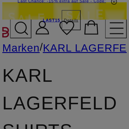
15€-Willkommensgutschein mit Beyond sichern
Last Chance: -15% extra auf Sale
- Code:
LAST15
Details
ZUM HAUPTINHALT ÜBE
/
Marken
KARL LAGERFE
KARL
LAGERFELD