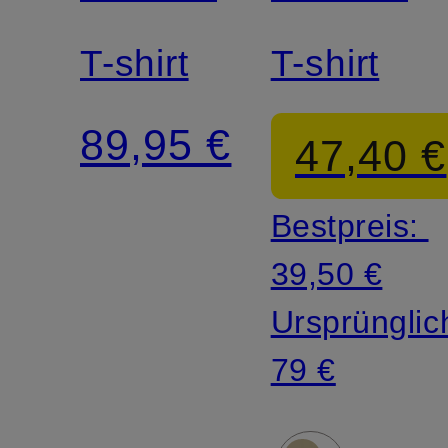
T-shirt
T-shirt
89,95 €
47,40 €
Bestpreis:
39,50 €
Ursprünglic
79 €