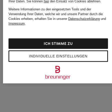
Ihrer Daten.
Sie können
hier
den Einsatz von Cookies ablehnen.
Weitere Informationen zu den eingesetzten Tools und der
Verwendung Ihrer Daten, welche wir und unsere Partner durch die
Cookies erheben, erhalten Sie in unserer
Datenschutzerklärung
und
Impressum
.
ARKET
KARL LAGERFELD
Y-3
T-Shirt
T-shirt
Y-3 PREMIUM SHO
ICH STIMME ZU
SLEEVE TEE
39 €
59 €
120 €
INDIVIDUELLE EINSTELLUNGEN