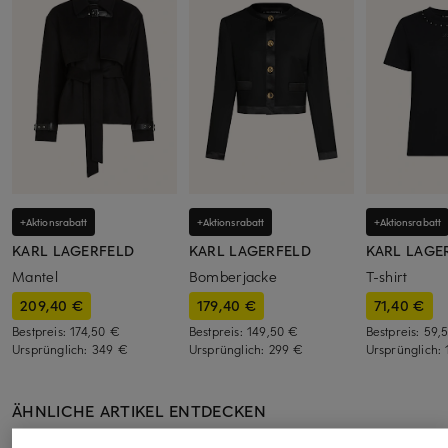
+Aktionsrabatt
+Aktionsrabatt
+Aktionsrabatt
KARL LAGERFELD
KARL LAGERFELD
KARL LAGE
Mantel
Bomberjacke
T-shirt
209,40 €
179,40 €
71,40 €
Bestpreis:
174,50 €
Bestpreis:
149,50 €
Bestpreis:
59,
Ursprünglich:
349 €
Ursprünglich:
299 €
Ursprünglich:
ÄHNLICHE ARTIKEL ENTDECKEN