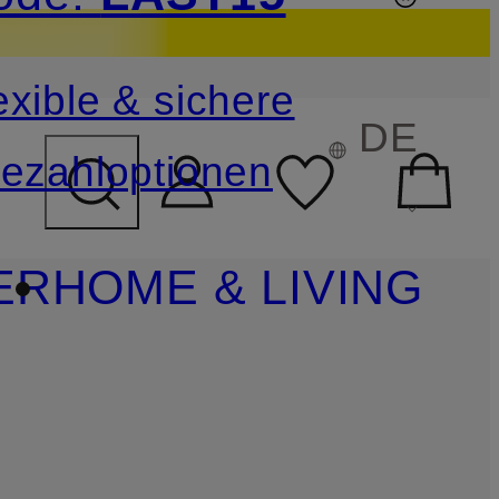
sichern
exible & sichere
FELD ÜBERSPRINGEN
DE
ezahloptionen
ER
HOME & LIVING