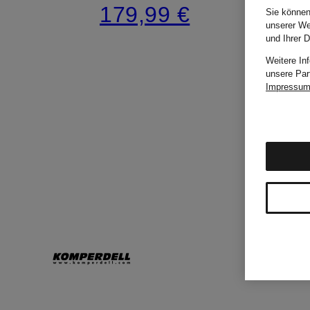
179,99 €
Sie können
unserer We
und Ihrer 
Weitere In
unsere Par
Impressu