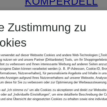
KOMPERDELL
L
Rückenprotektor
re Zustimmung zu
or
ARMOUR
okies
VEST
199,99 €
 verwendet auf dieser Webseite Cookies und andere Web-Technologien („Tools“
 nutzen wir und unsere Partner (Drittanbieter) Tools, um Ihr Shoppingerlebni
bot zu verbessern und Ihnen interessante Werbung auf anderen Seiten anzuz
zogene Daten können verarbeitet werden (z. B. IP-Adressen, Cookie-ID, Bro
nformationen, Nutzerverhalten), für personalisierte Angebote und Inhalte in u
ierte Anzeigen aufgrund Ihres Nutzerverhaltens auf unserer Webseite, Analyse
um diese für Sie zu verbessern oder zur Optimierung der Werbeaussteuerung
e auf „Ich stimme zu“ um alle Cookies zu akzeptieren und direkt zur Webseite
 oder auf „Individuelle Einstellungen“, um eine detaillierte Beschreibung der C
 und eine Übersicht der eingesetzten Cookies zu erhalten sowie eine individu