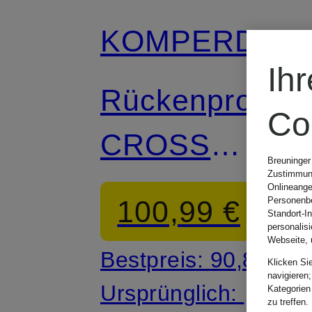
KOMPERDEL
Ih
Rückenprotekt
Co
CROSS
Breuninger
Zustimmung
SUPER ECO
Onlineange
100,99 €
Personenbe
Standort-I
personalis
Webseite, 
Bestpreis:
90,89 €
Klicken Si
navigieren;
Ursprünglich:
Kategorien
zu treffen.