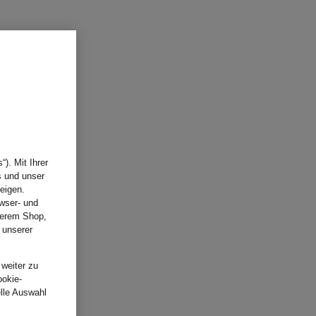
). Mit Ihrer
s und unser
eigen.
wser- und
nserem Shop,
 unserer
.
 weiter zu
ookie-
elle Auswahl