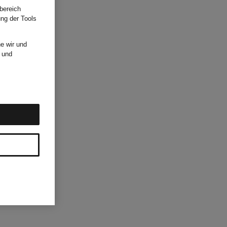
bereich
ung der Tools
e wir und
und