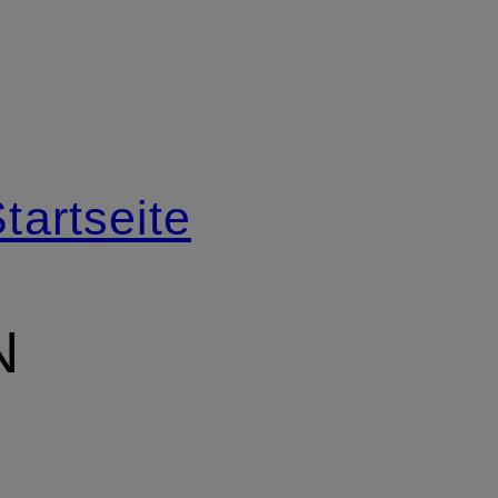
tartseite
N