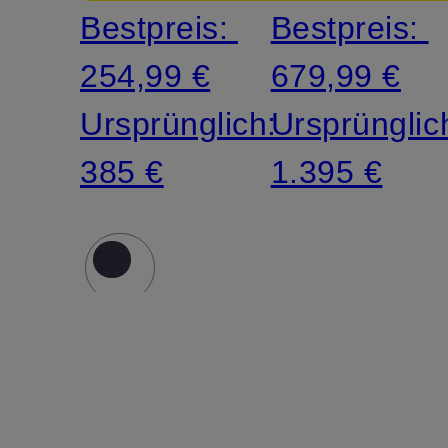
Bestpreis:
Bestpreis:
254,99 €
679,99 €
Ursprünglich:
Ursprünglic
385 €
1.395 €