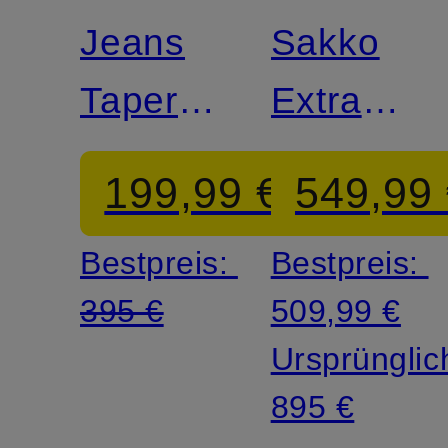
Jeans
Sakko
Tapered
Extra
Fit
Slim Fit
199,99 €
549,99
Bestpreis:
Bestpreis:
395 €
509,99 €
Ursprünglic
895 €