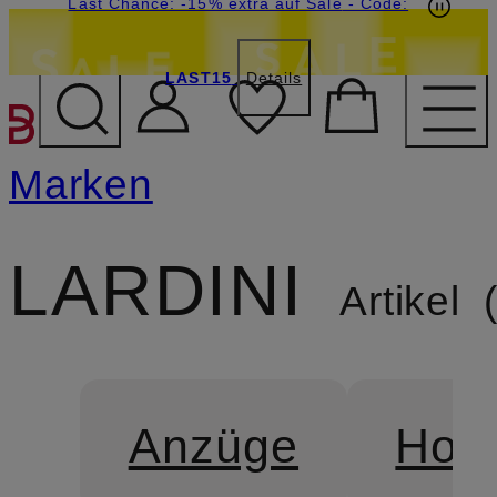
15€-Willkommensgutschein mit Beyond sichern
Last Chance: -15% extra auf Sale
- Code:
LAST15
Details
ZUM HAUPTINHALT ÜBE
Marken
LARDINI
Artikel
Anzüge
Hos