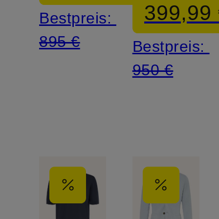
399,99
Bestpreis:
895 €
Bestpreis:
950 €