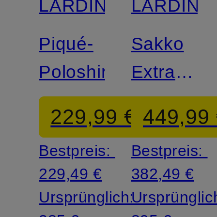
LARDINI
LARDINI
Piqué-
Sakko
Poloshirt
Extra
Slim Fit
229,99 €
449,99
Bestpreis:
Bestpreis:
229,49 €
382,49 €
Ursprünglich:
Ursprünglic