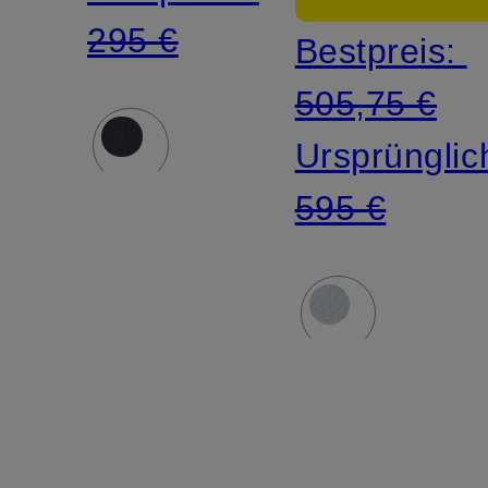
295 €
Bestpreis:
505,75 €
Ursprünglic
595 €