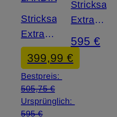
Stricksak
Stricksakko
Extra
Extra
Slim Fit
595 €
Slim Fit
399,99 €
Bestpreis:
505,75 €
Ursprünglich:
595 €