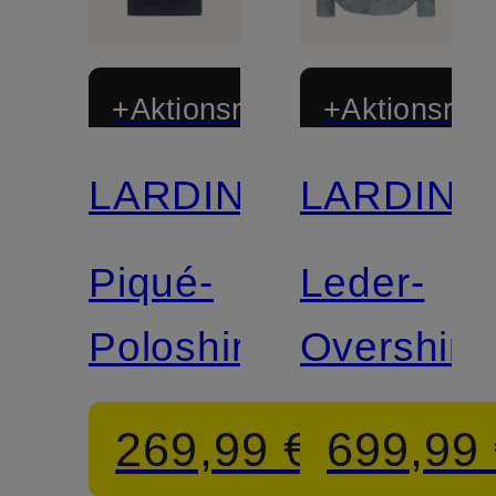
+Aktionsrabatt
+Aktionsraba
LARDINI
LARDINI
Piqué-
Leder-
Poloshirt
Overshirt
269,99 €
699,99