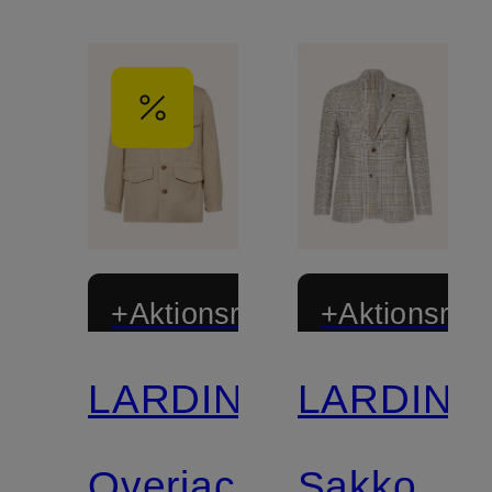
+Aktionsrabatt
+Aktionsraba
LARDINI
LARDINI
Overjacket
Sakko