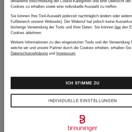
detaillierte Beschreibung der Cookie-Kategorien und eine Übersicht der
Cookies zu erhalten sowie eine individuelle Auswahl zu treffen.
Slim Fit
Regular
Sie können Ihre Tool-Auswahl jederzeit nachträglich ändern oder widerr
Fußbereich unserer Webseite). Der Widerruf hat jedoch keine Auswirku
Fit
bisherige Verwendung der Tools und Ihrer Daten.
Sie können
hier
den E
Cookies ablehnen.
199,99 €
239,99
Weitere Informationen zu den eingesetzten Tools und der Verwendung I
welche wir und unsere Partner durch die Cookies erheben, erhalten Sie 
Datenschutzerklärung
und
Impressum
.
Bestpreis:
Bestpreis:
169,99 €
237,99 €
ICH STIMME ZU
Ursprünglich:
Ursprünglic
395 €
425 €
INDIVIDUELLE EINSTELLUNGEN