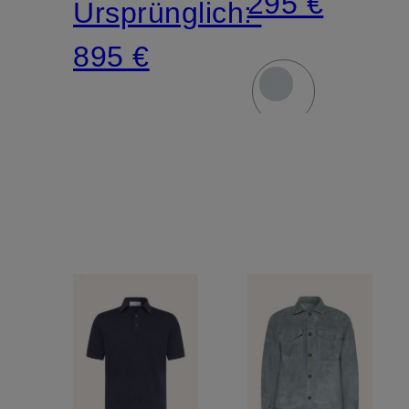
295 €
Ursprünglich:
895 €