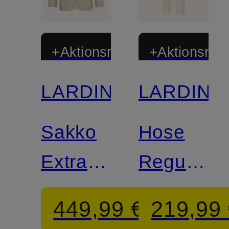
+Aktionsrabatt
+Aktionsraba
LARDINI
LARDINI
Sakko
Hose
Extra
Regular
Slim Fit
Fit
449,99 €
219,99