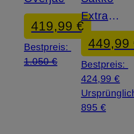
Extra
419,99 €
Slim Fit
449,99
Bestpreis:
1.050 €
Bestpreis:
424,99 €
Ursprünglic
895 €