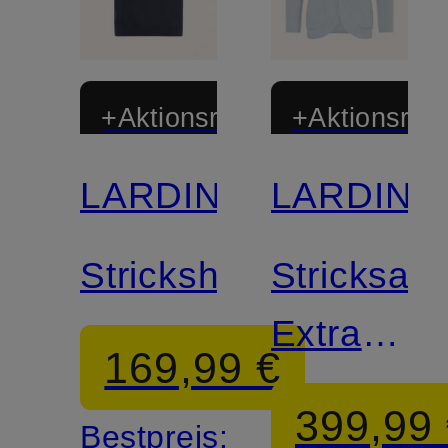
+Aktionsrabatt
+Aktionsraba
LARDINI
LARDINI
Strickshirt
Stricksak
Extra
169,99 €
Slim Fit
399,99
Bestpreis: