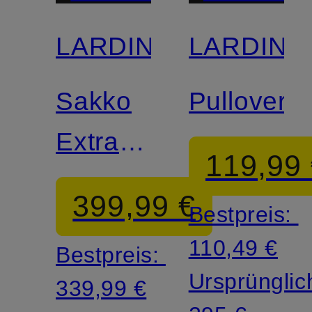
LARDINI
LARDINI
Sakko
Pullover
Extra
119,99
Slim Fit
399,99 €
Bestpreis:
110,49 €
Bestpreis:
Ursprünglic
339,99 €