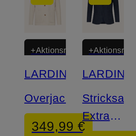
+Aktionsrabatt
+Aktionsraba
LARDINI
LARDINI
Overjacket
Stricksak
Extra
349,99 €
Slim Fit