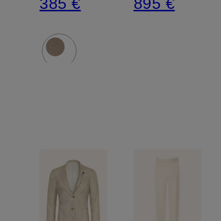
385 €
895 €