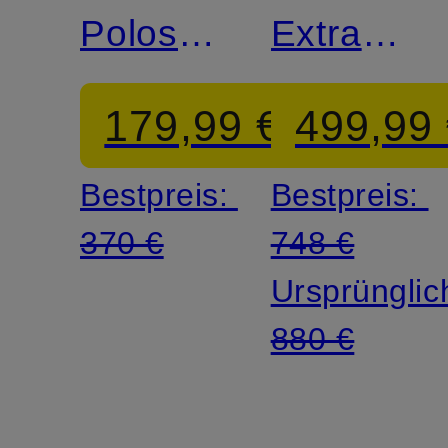
Poloshirt
Extra
aus
Slim Fit
179,99 €
499,99
Leinen
Bestpreis:
Bestpreis:
370 €
748 €
Ursprünglic
880 €