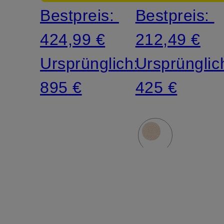
Bestpreis:
Bestpreis:
424,99 €
212,49 €
Ursprünglich:
Ursprünglic
895 €
425 €