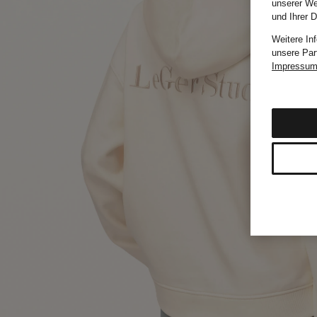
unserer We
und Ihrer 
Weitere In
unsere Par
Impressu