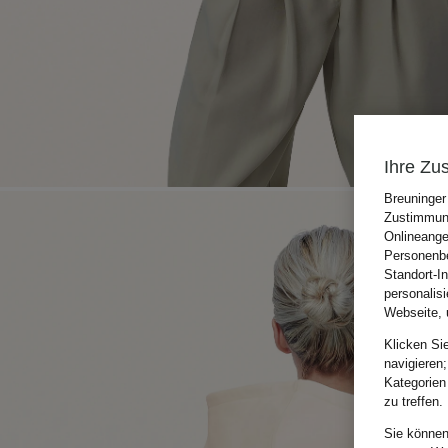
Ihre Zu
Breuninger
Zustimmung
Onlineange
Personenbe
Standort-I
personalis
Webseite, 
Klicken Si
navigieren;
Kategorien
zu treffen.
Sie können