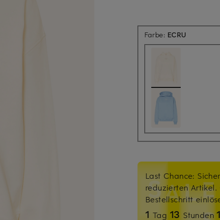
Farbe:
ECRU
Last Chance: Sicher
reduzierten Artikel
Bestellschritt einlö
1
13
Tag
Stunden