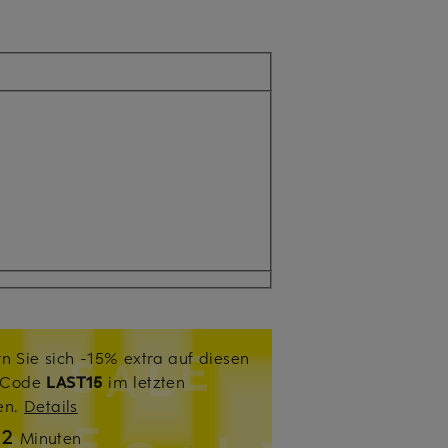
n Sie sich -15% extra auf diesen
. Code
LAST15
im letzten
sen.
Details
12
Minuten