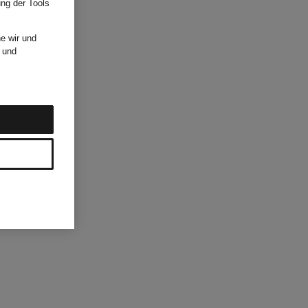
ung der Tools
e wir und
und