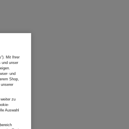
). Mit Ihrer
s und unser
eigen.
wser- und
nserem Shop,
 unserer
.
 weiter zu
ookie-
elle Auswahl
bereich