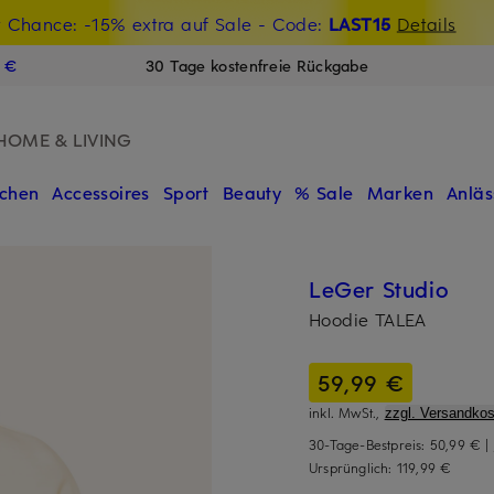
t Chance: -15% extra auf Sale
€-Willkommensgutschein mit Beyond sichern
- Code:
LAST15
Details
N
9 €
30 Tage kostenfreie Rückgabe
HOME & LIVING
chen
Accessoires
Sport
Beauty
% Sale
Marken
Anläs
LeGer Studio
Hoodie TALEA
59,99 €
inkl. MwSt.,
zzgl. Versandkos
30-Tage-Bestpreis:
50,99 €
|
Ursprünglich:
119,99 €