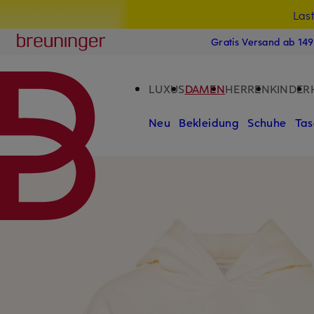
Las
15
ZUM HAUPTINHALT ÜBERSPRINGEN
ZUM SUCHFELD ÜBERSPRINGE
Breuninger
Gratis Versand ab 14
LUXUS
DAMEN
HERREN
KINDER
Neu
Bekleidung
Schuhe
Tas