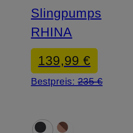
Slingpumps
RHINA
en
139,99 €
Bestpreis:
235 €