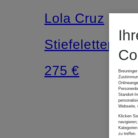
Lola Cruz
Ih
Stiefeletten
Co
275 €
Breuninger
Zustimmung
Onlineange
Personenbe
Standort-I
personalis
Webseite, 
Klicken Si
navigieren;
Kategorien
zu treffen.