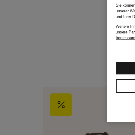
Sie können
unserer We
und Ihrer 
Weitere In
unsere Par
Impressu