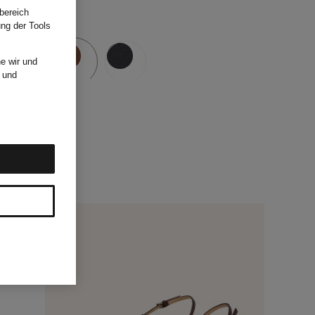
bereich
ung der Tools
e wir und
und