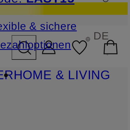
sichern
exible & sichere
FELD ÜBERSPRINGEN
DE
ezahloptionen
ER
HOME & LIVING