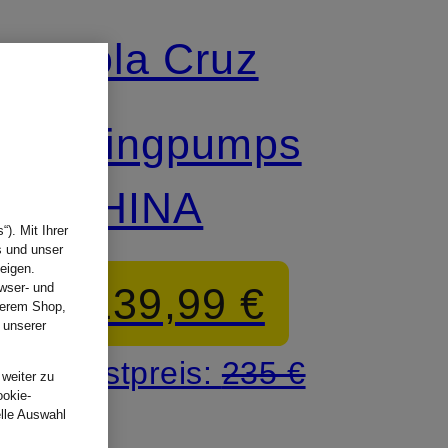
Lola Cruz
Slingpumps
RHINA
). Mit Ihrer
s und unser
eigen.
139,99 €
wser- und
nserem Shop,
 unserer
.
Bestpreis:
235 €
 weiter zu
ookie-
elle Auswahl