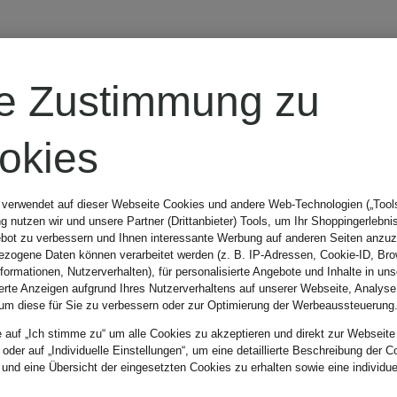
Lola Cruz
re Zustimmung zu
Slingpumps
okies
RUBY 55 mit
 verwendet auf dieser Webseite Cookies und andere Web-Technologien („Tools“
 nutzen wir und unsere Partner (Drittanbieter) Tools, um Ihr Shoppingerlebni
Schmucksteinen
bot zu verbessern und Ihnen interessante Werbung auf anderen Seiten anzuz
183,99 €
zogene Daten können verarbeitet werden (z. B. IP-Adressen, Cookie-ID, Bro
nformationen, Nutzerverhalten), für personalisierte Angebote und Inhalte in u
ierte Anzeigen aufgrund Ihres Nutzerverhaltens auf unserer Webseite, Analyse
um diese für Sie zu verbessern oder zur Optimierung der Werbeaussteuerung
Bestpreis:
156,39 €
e auf „Ich stimme zu“ um alle Cookies zu akzeptieren und direkt zur Webseite
 oder auf „Individuelle Einstellungen“, um eine detaillierte Beschreibung der C
Ursprünglich:
230 €
 und eine Übersicht der eingesetzten Cookies zu erhalten sowie eine individu