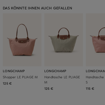
DAS KÖNNTE IHNEN AUCH GEFALLEN
LONGCHAMP
LONGCHAMP
LONGCHA
Shopper LE PLIAGE M
Handtasche LE PLIAGE
Handtasche
M
S
125 €
125 €
115 €