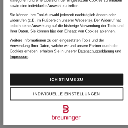
Kategorien und eine Übersicht der eingesetzten Cookies zu erhalten
sowie eine individuelle Auswahl zu treffen.
Sie können Ihre Tool-Auswahl jederzeit nachträglich ändern oder
widerrufen (z.B. im Fußbereich unserer Webseite). Der Widerruf hat
jedoch keine Auswirkung auf die bisherige Verwendung der Tools und
Ihrer Daten.
Sie können
hier
den Einsatz von Cookies ablehnen.
Weitere Informationen zu den eingesetzten Tools und der
Verwendung Ihrer Daten, welche wir und unsere Partner durch die
Cookies erheben, erhalten Sie in unserer
Datenschutzerklärung
und
Impressum
.
LONGCHAMP
LONGCHAMP
LONGCHAMP
Handtasche LE
Handtasche LE
Handtasche LE
ICH STIMME ZU
PLIAGE S
PLIAGE S
PLIAGE ONE S
115 €
115 €
115 €
INDIVIDUELLE EINSTELLUNGEN