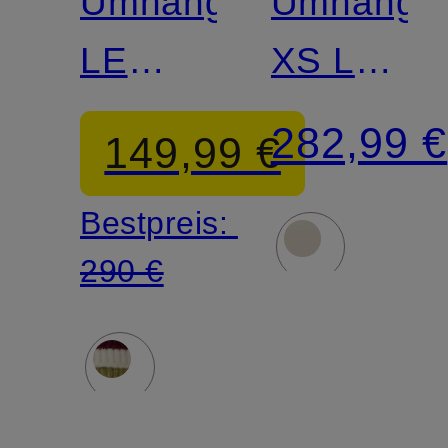
Umhängetasche
Umhänget
LE
XS LE
PLIAGE
PLIAGE
282,99 €
149,99 €
XTRA
Bestpreis:
290 €