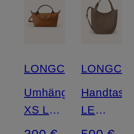
LONGCHAMP
LONGCH
Umhängetasche
Handtasc
XS LE
LE
PLIAGE
FOULON