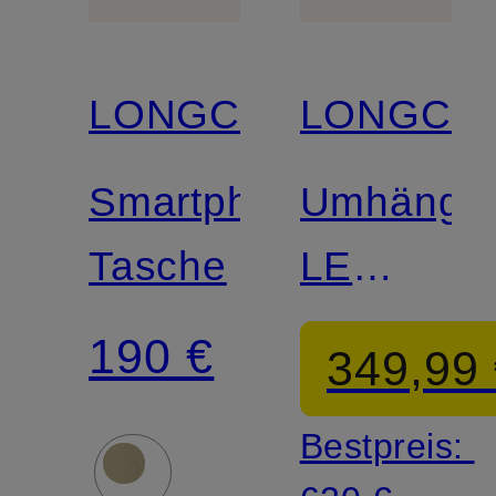
LONGCHAMP
LONGCH
Smartphone-
Umhänget
Tasche
LE
ROSEAU
190 €
349,99
SMALL
Bestpreis: