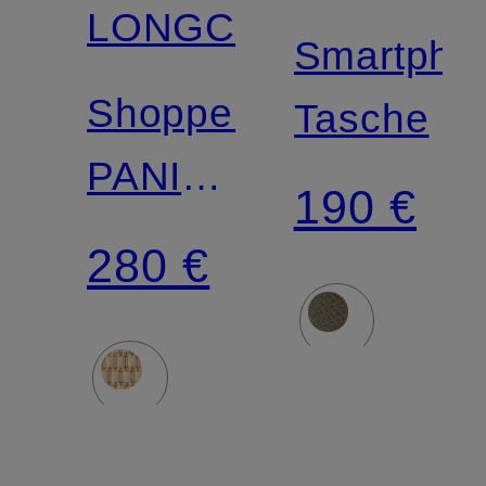
LONGCHAMP
Smartpho
Shopper
Tasche
PANIER
190 €
SMALL
280 €