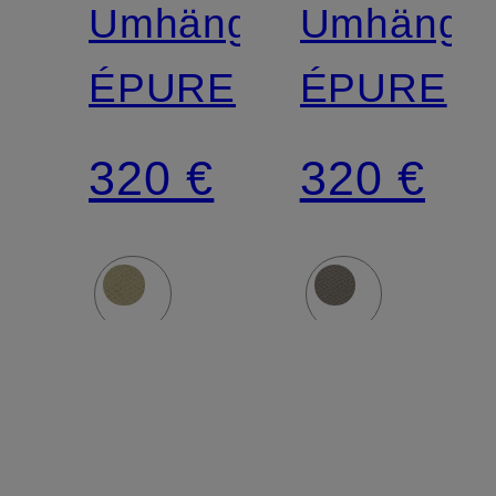
Umhängetasche
Umhänget
ÉPURE
ÉPURE
320 €
320 €