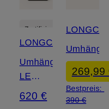
LONGCH
Zertifiziert
LONGCHAMP
Umhänget
Umhängetasche
269,99
LE
Bestpreis:
ROSEAU
620 €
390 €
SMALL