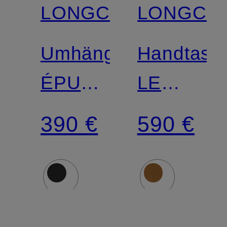
LONGCHAMP
LONGCH
Umhängetasche
Handtasc
ÉPURE
LE
SMALL
FOULON
390 €
590 €