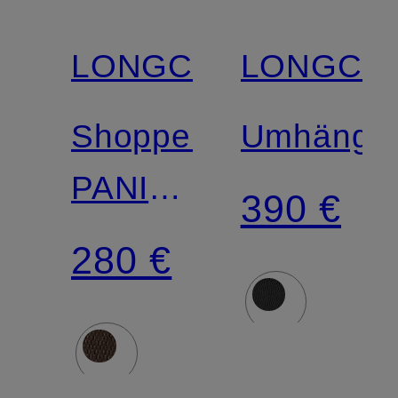
LONGCHAMP
LONGCH
Shopper
Umhänget
PANIER
390 €
SMALL
280 €