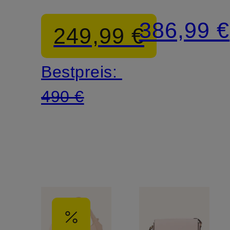
ROSEAU
COMPLIC
386,99 €
249,99 €
SMALL
Bestpreis:
490 €