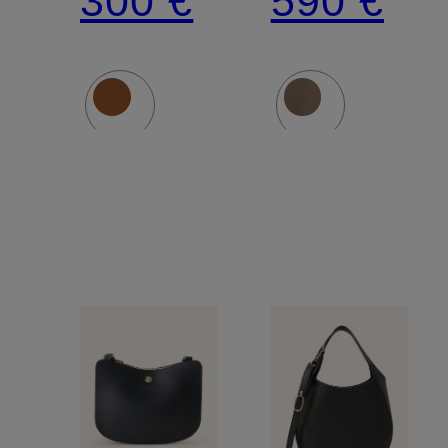
300 €
590 €
XTRA