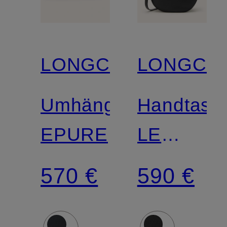
LONGCHAMP
LONGCH
Umhängetasche
Handtasc
EPURE
LE
FOULON
570 €
590 €