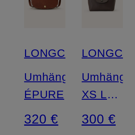
LONGCHAMP
LONGCH
Umhängetasche
Umhänget
ÉPURE
XS LE
PLIAGE
320 €
300 €
XTRA