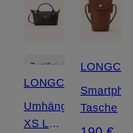
LONGCH
Zertifiziert
LONGCHAMP
Smartpho
Umhängetasche
Tasche
XS LE
190 €