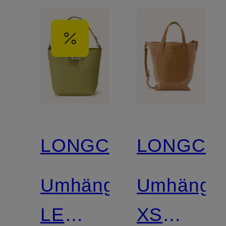
LONGCHAMP
LONGCH
Umhängetasche
Umhänget
LE
XS