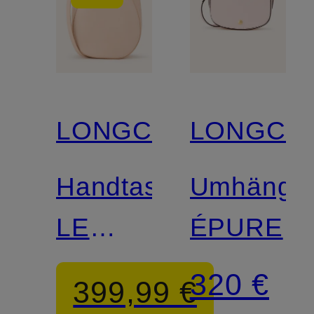
LONGCHAMP
LONGCH
Handtasche
Umhänget
LE
ÉPURE
FOULONNE
320 €
399,99 €