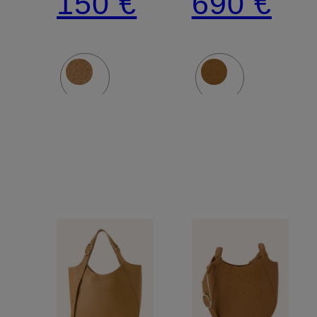
150 €
690 €
LARGE