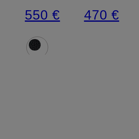
FOULONNÉ
S LE
550 €
470 €
SMALL
FOULON