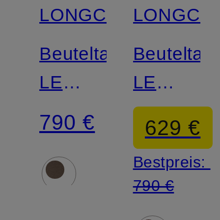
LONGCHAMP
LONGCH
Beuteltasche
Beuteltas
LE
LE
FOULONNÉ
FOULON
790 €
629 €
XL
XL
Bestpreis:
790 €