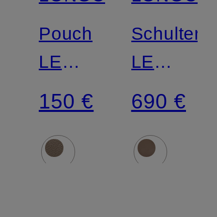
Pouch
Schultert
LE
LE
FOULONNÉ
FOULON
150 €
690 €
LARGE