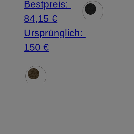
Bestpreis:
84,15 €
Ursprünglich:
150 €