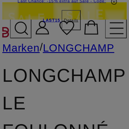
15€-Willkommensgutschein mit Beyond sichern
Last Chance: -15% extra auf Sale
- Code:
LAST15
Details
ZUM HAUPTINHALT ÜBE
/
Marken
LONGCHAMP
LONGCHAMP
LE