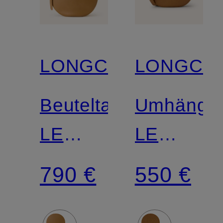
LONGCHAMP
LONGCH
Beuteltasche
Umhänget
LE
LE
FOULONNÉ
FOULON
790 €
550 €
XL
SMALL