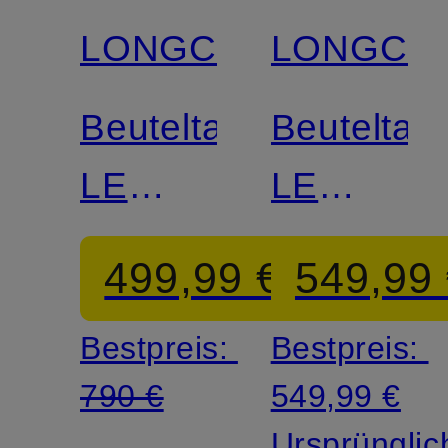
LONGCHAMP
LONGCH
Beuteltasche
Beuteltas
LE
LE
FOULONNÉ
FOULON
499,99 €
549,99
XL
XL
Bestpreis:
Bestpreis:
790 €
549,99 €
Ursprünglic