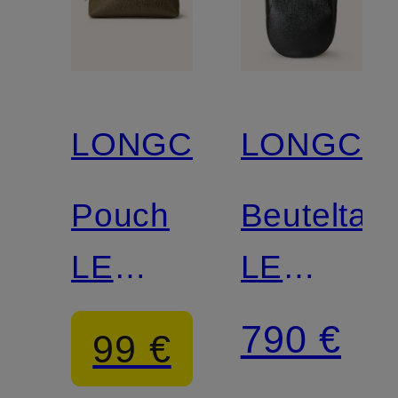
LONGCHAMP
LONGCH
Pouch
Beuteltas
LE
LE
FOULONNÉ
FOULON
790 €
99 €
XL