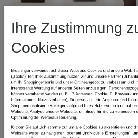
Ihre Zustimmung z
LONGCHAMP
LONGCHAMP
Cookies
Pouch
Handtasche
Sho
Breuninger verwendet auf dieser Webseite Cookies und andere Web-Te
LE
LE
LE
(„Tools“). Mit Ihrer Zustimmung nutzen wir und unsere Partner (Drittanbi
um Ihr Shoppingerlebnis und unser Onlineangebot zu verbessern und I
interessante Werbung auf anderen Seiten anzuzeigen. Personenbezog
PLIAGE
PLIAGE
PLI
können verarbeitet werden (z. B. IP-Adressen, Cookie-ID, Browser- und
Informationen, Nutzerverhalten), für personalisierte Angebote und Inhal
Shop, personalisierte Anzeigen aufgrund Ihres Nutzerverhaltens auf un
ORIGINAL
M
Webseite, Analyse unserer Webseite, um diese für Sie zu verbessern o
65 €
Optimierung der Werbeaussteuerung.
Klicken Sie auf „Ich stimme zu“ um alle Cookies zu akzeptieren und dir
90 €
125
Webseite weiter zu navigieren; oder auf „Individuelle Einstellungen“, u