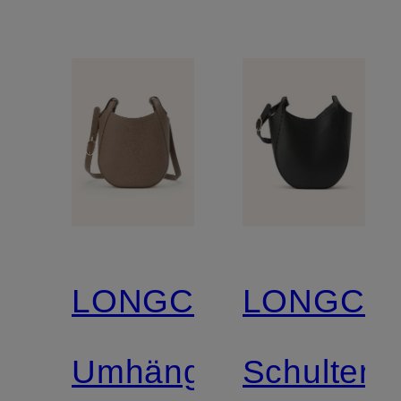
LONGCHAMP
LONGCH
Umhängetasche
Schultert