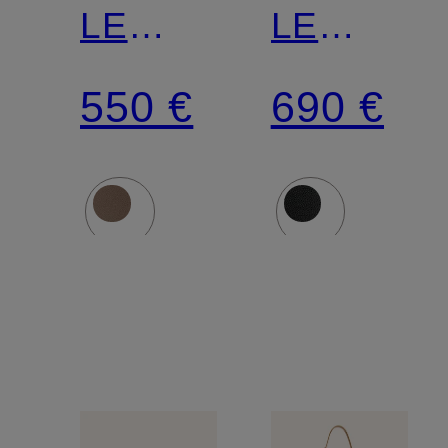
LE
LE
FOULONNÉ
FOULON
550 €
690 €
SMALL
LARGE