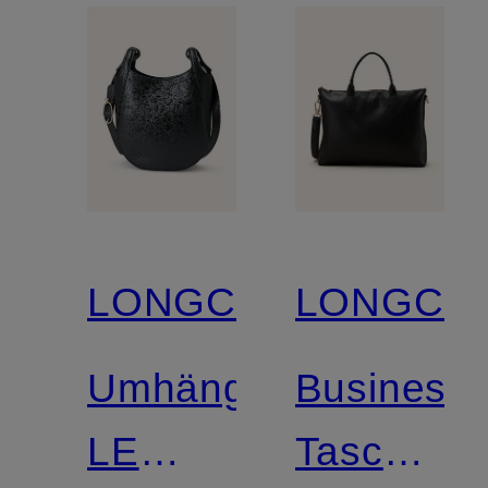
LONGCHAMP
LONGCH
Umhängetasche
Business-
LE
Tasche