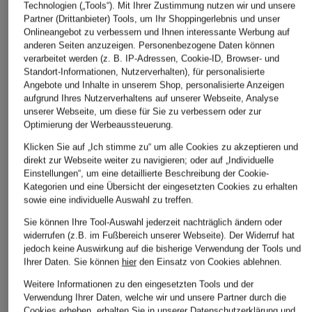
Technologien („Tools“). Mit Ihrer Zustimmung nutzen wir und unsere
Partner (Drittanbieter) Tools, um Ihr Shoppingerlebnis und unser
Onlineangebot zu verbessern und Ihnen interessante Werbung auf
anderen Seiten anzuzeigen. Personenbezogene Daten können
verarbeitet werden (z. B. IP-Adressen, Cookie-ID, Browser- und
Standort-Informationen, Nutzerverhalten), für personalisierte
Angebote und Inhalte in unserem Shop, personalisierte Anzeigen
aufgrund Ihres Nutzerverhaltens auf unserer Webseite, Analyse
unserer Webseite, um diese für Sie zu verbessern oder zur
Optimierung der Werbeaussteuerung.
Klicken Sie auf „Ich stimme zu“ um alle Cookies zu akzeptieren und
direkt zur Webseite weiter zu navigieren; oder auf „Individuelle
LONGCHAMP
GIANNI CHIARINI
LONGCHAMP
Einstellungen“, um eine detaillierte Beschreibung der Cookie-
Kategorien und eine Übersicht der eingesetzten Cookies zu erhalten
Handtasche LE
Umhängetasche DUA
Umhängetasche XS
sowie eine individuelle Auswahl zu treffen.
FOULONNE
MINI
COMPLICE
Sie können Ihre Tool-Auswahl jederzeit nachträglich ändern oder
590 €
195 €
420 €
widerrufen (z.B. im Fußbereich unserer Webseite). Der Widerruf hat
jedoch keine Auswirkung auf die bisherige Verwendung der Tools und
Ihrer Daten.
Sie können
hier
den Einsatz von Cookies ablehnen.
Weitere Informationen zu den eingesetzten Tools und der
Verwendung Ihrer Daten, welche wir und unsere Partner durch die
Cookies erheben, erhalten Sie in unserer
Datenschutzerklärung
und