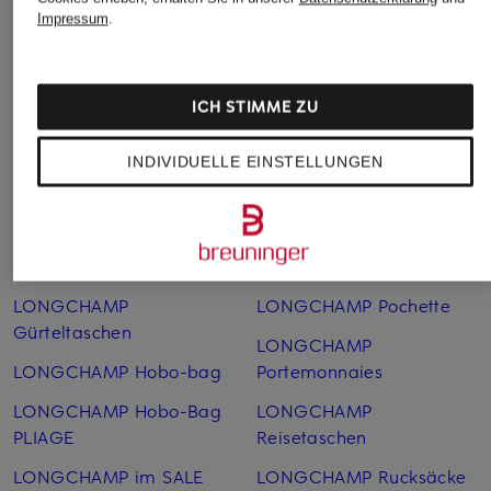
Impressum
.
ICH STIMME ZU
INDIVIDUELLE EINSTELLUNGEN
Weitere Kategorien
LONGCHAMP Crossbody
LONGCHAMP LE ROSEAU
LONGCHAMP Energy
LONGCHAMP Netztasche
LONGCHAMP
LONGCHAMP Pochette
Gürteltaschen
LONGCHAMP
LONGCHAMP Hobo-bag
Portemonnaies
LONGCHAMP Hobo-Bag
LONGCHAMP
PLIAGE
Reisetaschen
LONGCHAMP im SALE
LONGCHAMP Rucksäcke