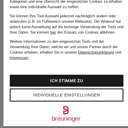
Kategorien und eine Übersicht der eingesetzten Cookies zu erhalten
sowie eine individuelle Auswahl zu treffen.
Sie können Ihre Tool-Auswahl jederzeit nachträglich ändern oder
widerrufen (z.B. im Fußbereich unserer Webseite). Der Widerruf hat
jedoch keine Auswirkung auf die bisherige Verwendung der Tools und
Ihrer Daten.
Sie können
hier
den Einsatz von Cookies ablehnen.
Weitere Informationen zu den eingesetzten Tools und der
Verwendung Ihrer Daten, welche wir und unsere Partner durch die
Cookies erheben, erhalten Sie in unserer
Datenschutzerklärung
und
Impressum
.
+Aktionsrabatt
+Aktionsrabatt
+Aktionsrabatt
CAMBIO
CAMBIO
CAMBIO
ICH STIMME ZU
Flared Jeans
Bootcut Jeans
Cordhose PARIS
FRANCESCA
FRANCESCA
INDIVIDUELLE EINSTELLUNGEN
89,99 €
110,99 €
109,99 €
Bestpreis:
76,49 €
Ursprünglich:
179,90 €
Bestpreis:
139,90 €
Bestpreis:
93,49 €
Ursprünglich:
139,90 €