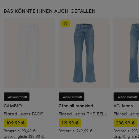
DAS KÖNNTE IHNEN AUCH GEFALLEN
+Aktionsrabatt
+Aktionsrabatt
+Aktionsrabatt
CAMBIO
7 for all mankind
AG Jeans
Flared Jeans PARIS
Flared Jeans THE BELL
Flared Jea
109,99 €
119,99 €
238,99 €
Bestpreis:
93,49 €
Bestpreis:
249,99 €
Bestpreis:
203
Ursprünglich:
139,90 €
Ursprünglich: