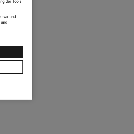
ung der Tools
e wir und
und