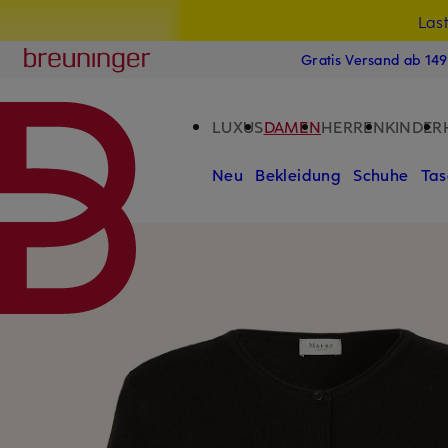
Las
15
ZUM HAUPTINHALT ÜBERSPRINGEN
ZUM SUCHFELD ÜBERSPRINGE
Breuninger
Gratis Versand ab 14
LUXUS
DAMEN
HERREN
KINDER
Neu
Bekleidung
Schuhe
Tas