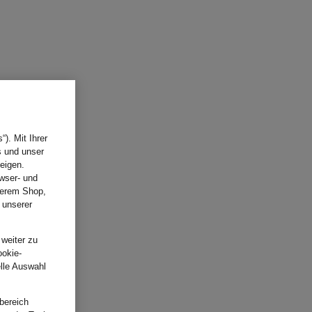
). Mit Ihrer
s und unser
eigen.
wser- und
nserem Shop,
 unserer
.
 weiter zu
ookie-
elle Auswahl
bereich