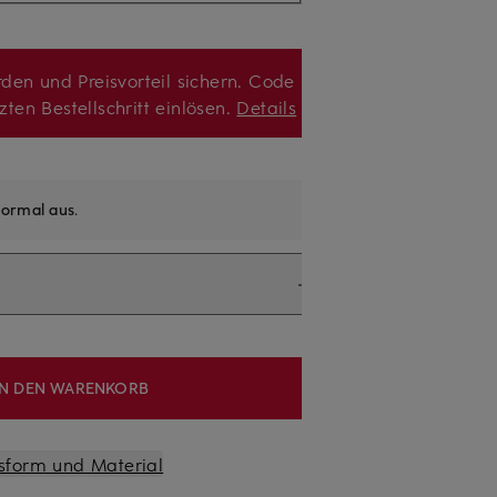
den und Preisvorteil sichern. Code
zten Bestellschritt einlösen.
Details
ormal aus
.
IN DEN WARENKORB
sform und Material