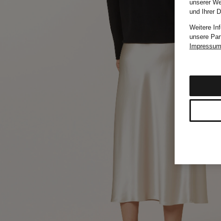
unserer We
und Ihrer 
Weitere In
unsere Par
Impressu