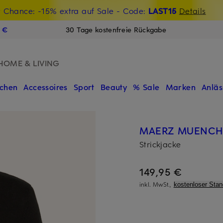
t Chance: -15% extra auf Sale
€-Willkommensgutschein mit Beyond sichern
- Code:
LAST15
Details
N
9 €
30 Tage kostenfreie Rückgabe
HOME & LIVING
chen
Accessoires
Sport
Beauty
% Sale
Marken
Anläs
MAERZ MUENCH
Strickjacke
149,95 €
inkl. MwSt.,
kostenloser Sta