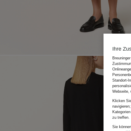
Ihre Zu
Breuninger
Zustimmung
Onlineange
Personenbe
Standort-I
personalis
Webseite, 
Klicken Si
navigieren;
Kategorien
zu treffen.
Sie können