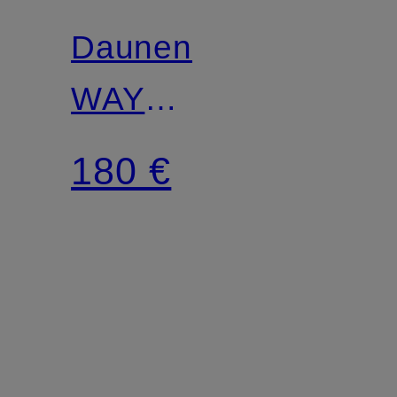
Daunenweste
WAYMARKER
IN
180 €