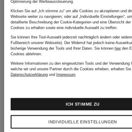
of
Optimierung der Werbeaussteuerung.
Klicken Sie auf „Ich stimme zu“ um alle Cookies zu akzeptieren und dir
GENTS
OLYMP
Webseite weiter zu navigieren; oder auf „Individuelle Einstellungen“, u
detaillierte Beschreibung der Cookie-Kategorien und eine Übersicht der
Cookies zu erhalten sowie eine individuelle Auswahl zu treffen.
SIGNAT
Sie können Ihre Tool-Auswahl jederzeit nachträglich ändern oder widerr
Fußbereich unserer Webseite). Der Widerruf hat jedoch keine Auswirku
CODELLO
bisherige Verwendung der Tools und Ihrer Daten.
Sie können
hier
den E
Cookies ablehnen.
Weitere Informationen zu den eingesetzten Tools und der Verwendung I
P.A.C.
welche wir und unsere Partner durch die Cookies erheben, erhalten Sie 
dea
Datenschutzerklärung
und
Impressum
.
kudibal
STAND
ICH STIMME ZU
STUDIO
EA7
INDIVIDUELLE EINSTELLUNGEN