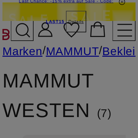
15€-Willkommensgutschein mit Beyond sichern
Last Chance: -15% extra auf Sale
- Code:
LAST15
Details
ZUM HAUPTINHALT ÜBE
/
/
Marken
MAMMUT
Bekle
MAMMUT
WESTEN
7