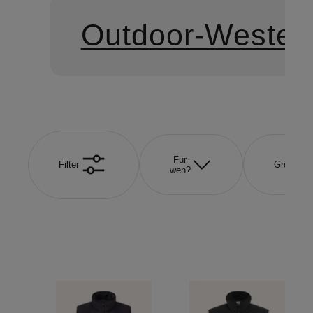
Outdoor-Westen
Für
Filter
Größe
wen?