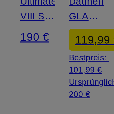
Ultimate
Daunenwe
VIII SO
GLACIER
Vest
GLOW
190 €
119,99
Men
IN
Bestpreis:
101,99 €
Ursprünglic
200 €