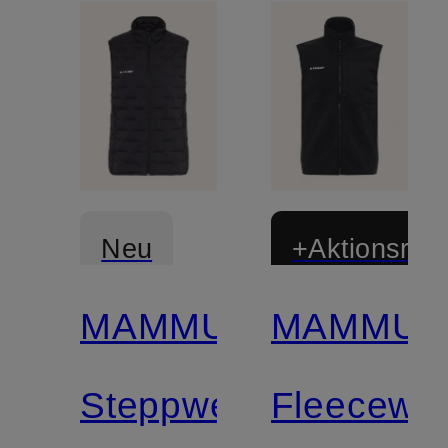
Neu
+Aktionsraba
MAMMUT
MAMMUT
Zertifiziert
Zertifiziert
Steppweste
Fleecewe