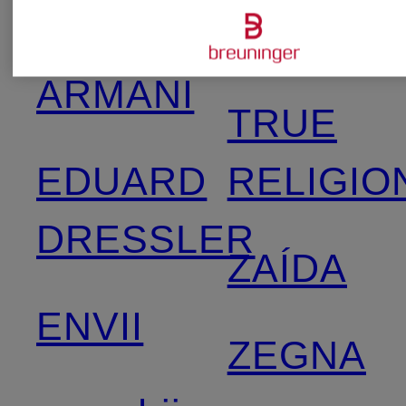
EMPORIO
STROKE
ARMANI
TRUE
EDUARD
RELIGIO
DRESSLER
ZAÍDA
ENVII
ZEGNA