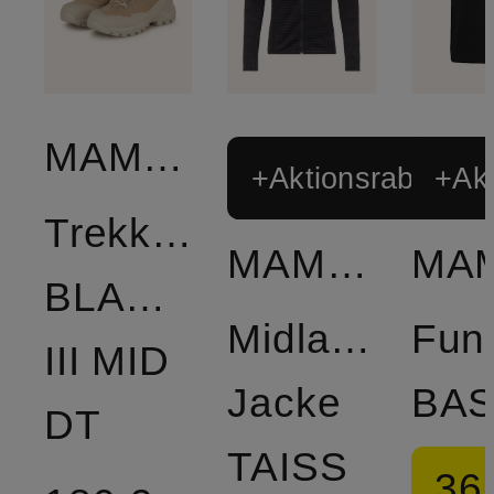
MAMMUT
+Aktionsrabatt
+Akt
Trekkingschuhe
MAMMUT
BLACKFIN
Midlayer-
Funk
III MID
Jacke
BA
DT
TAISS
36