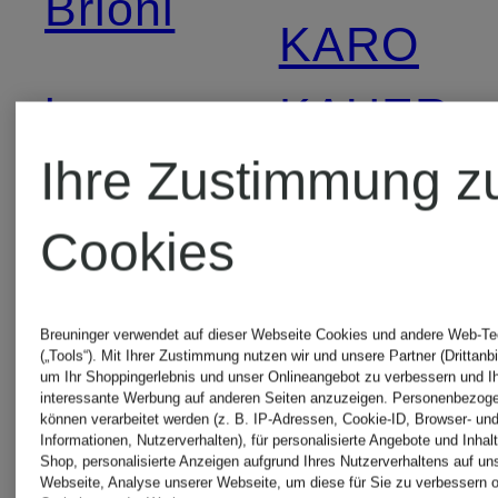
Brioni
KARO
by
KAUER
Ihre Zustimmung z
Aylin
MONCLE
Cookies
Koenig
GENIUS
Breuninger verwendet auf dieser Webseite Cookies und andere Web-Te
CG -
(„Tools“). Mit Ihrer Zustimmung nutzen wir und unsere Partner (Drittanbi
um Ihr Shoppingerlebnis und unser Onlineangebot zu verbessern und I
MONCLE
interessante Werbung auf anderen Seiten anzuzeigen. Personenbezog
CLUB
können verarbeitet werden (z. B. IP-Adressen, Cookie-ID, Browser- und
Informationen, Nutzerverhalten), für personalisierte Angebote und Inhal
GRENOB
Shop, personalisierte Anzeigen aufgrund Ihres Nutzerverhaltens auf un
Webseite, Analyse unserer Webseite, um diese für Sie zu verbessern o