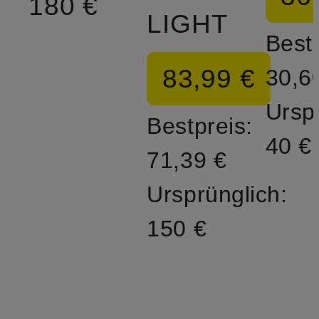
180 €
LIGHT
Bestp
83,99 €
30,6
Ursp
Bestpreis:
40 €
71,39 €
Ursprünglich:
150 €