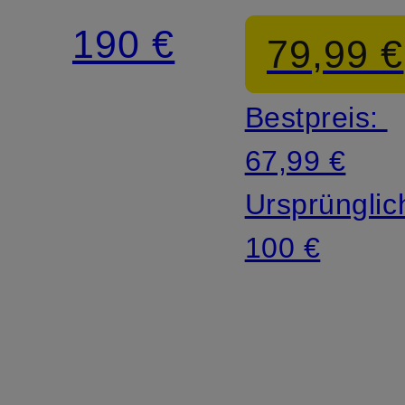
IN
ML
190 €
79,99 €
Bestpreis:
67,99 €
Ursprünglic
100 €