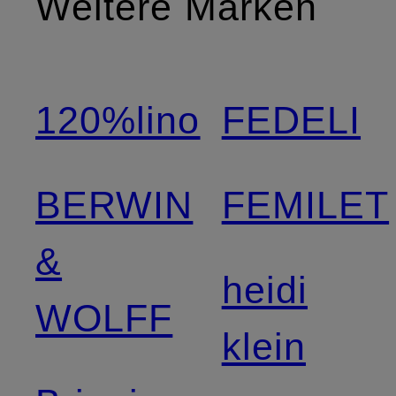
Weitere Marken
120%lino
FEDELI
BERWIN
FEMILET
&
heidi
WOLFF
klein