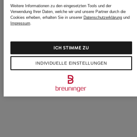
Weitere Informationen zu den eingesetzten Tools und der
Verwendung Ihrer Daten, welche wir und unsere Partner durch die
Cookies erheben, erhalten Sie in unserer
Datenschutzerklärung
und
+Aktionsrabatt
+Aktionsrabatt
+Aktionsrabatt
Impressum
.
CHANTELLE
Aubade
BOSS
Schalen-BH
Bügel-BH ICONIC
Triangel-BH
DAYDREAM
CALYPSO
BLOSSOM
ICH STIMME ZU
54,99 €
89,99 €
44,99 €
Bestpreis:
46,74 €
Bestpreis:
76,49 €
Bestpreis:
38,24 €
INDIVIDUELLE EINSTELLUNGEN
Ursprünglich:
75 €
Ursprünglich:
130 €
Ursprünglich:
54,95 €