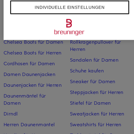
INDIVIDUELLE EINSTELLUNGEN
Bikinis Damen
Mäntel für Herren
Boots für Damen
Pullover für Damen
Cargohosen für Herren
Pullover für Herren
Chelsea Boots für Damen
Rollkragenpullover für
Herren
Chelsea Boots für Herren
Sandalen für Damen
Cordhosen für Damen
Schuhe kaufen
Damen Daunenjacken
Sneaker für Damen
Daunenjacken für Herren
Steppjacken für Herren
Daunenmäntel für
Damen
Stiefel für Damen
Dirndl
Sweatjacken für Herren
Herren Daunenmantel
Sweatshirts für Herren