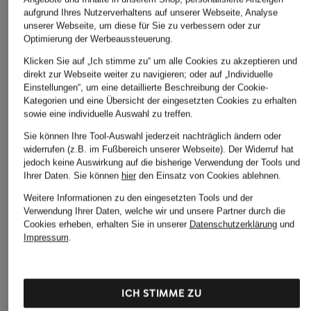
aufgrund Ihres Nutzerverhaltens auf unserer Webseite, Analyse
unserer Webseite, um diese für Sie zu verbessern oder zur
Optimierung der Werbeaussteuerung.
Marc O'Polo
+Aktionsrabatt
+Aktionsrabatt
Klicken Sie auf „Ich stimme zu“ um alle Cookies zu akzeptieren und
Overshirt
direkt zur Webseite weiter zu navigieren; oder auf „Individuelle
MRS & HUGS
lilienfels
Einstellungen“, um eine detaillierte Beschreibung der Cookie-
199,95 €
Leinenblazer
Trench-Jacke
Kategorien und eine Übersicht der eingesetzten Cookies zu erhalten
sowie eine individuelle Auswahl zu treffen.
79,99 €
89,99 €
Sie können Ihre Tool-Auswahl jederzeit nachträglich ändern oder
Bestpreis:
189,99 €
Bestpreis:
229,99 €
widerrufen (z.B. im Fußbereich unserer Webseite). Der Widerruf hat
jedoch keine Auswirkung auf die bisherige Verwendung der Tools und
Ihrer Daten.
Sie können
hier
den Einsatz von Cookies ablehnen.
Weitere Informationen zu den eingesetzten Tools und der
Verwendung Ihrer Daten, welche wir und unsere Partner durch die
Cookies erheben, erhalten Sie in unserer
Datenschutzerklärung
und
Impressum
.
ICH STIMME ZU
Weitere Kategorien