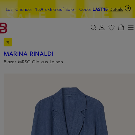
Last Chance: -15% extra auf Sale
15€-Willkommensgutschein mit Beyond sichern
- Code:
LAST15
Details
ZUM HAUPTINHALT ÜBERSPRINGEN
ZUM SUCHFELD ÜBERSPRINGE
MARINA RINALDI
Blazer MRSGIOIA aus Leinen