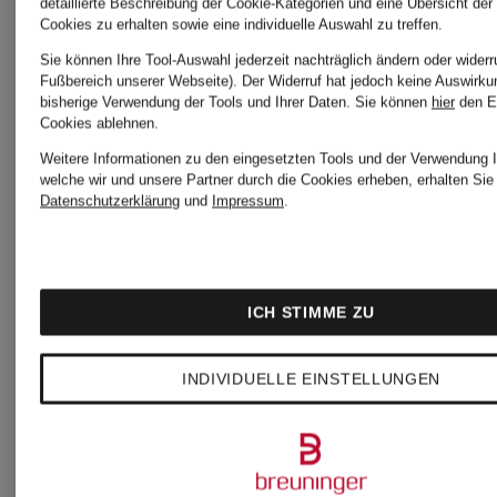
Jersey-
Jersey-
detaillierte Beschreibung der Cookie-Kategorien und eine Übersicht der
Cookies zu erhalten sowie eine individuelle Auswahl zu treffen.
Jumpsuit
Jumpsuit
Sie können Ihre Tool-Auswahl jederzeit nachträglich ändern oder widerr
Fußbereich unserer Webseite). Der Widerruf hat jedoch keine Auswirku
bisherige Verwendung der Tools und Ihrer Daten.
Sie können
hier
den E
JUMP
JUMP
Cookies ablehnen.
143,99 €
143,99
Weitere Informationen zu den eingesetzten Tools und der Verwendung I
welche wir und unsere Partner durch die Cookies erheben, erhalten Sie 
IN! mit
GREAT!
Datenschutzerklärung
und
Impressum
.
Bestpreis:
Bestpreis:
3/4-
mit 3/4-
122,39 €
122,39 €
Arm
Arm
ICH STIMME ZU
Ursprünglich:
Ursprünglic
INDIVIDUELLE EINSTELLUNGEN
179,99 €
179,99 €