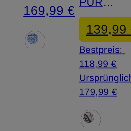
PURE!
SUMMERTIME
169,99 €
in
139,99
Wickelopt
Bestpreis:
118,99 €
Ursprünglic
179,99 €