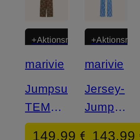
+Aktionsrabatt
+Aktionsraba
marivie
marivie
Jumpsuit
Jersey-
TEMPT
Jumpsuit
ME!
JUMP
149,99 €
143,99