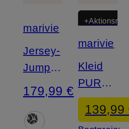
+Aktionsraba
marivie
marivie
Jersey-
Kleid
Jumpsuit
PURE!
JUMP
179,99 €
in
IN! mit
139,99
Wickelopt
3/4-