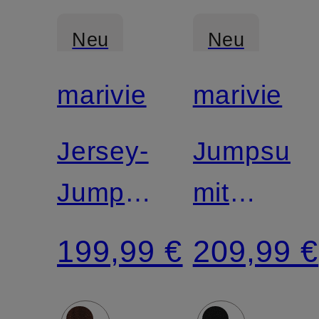
Neu
Neu
marivie
marivie
Jersey-
Jumpsuit
Jumpsuit
mit
JUMP
Glitzergar
199,99 €
209,99 €
IN! mit
3/4-