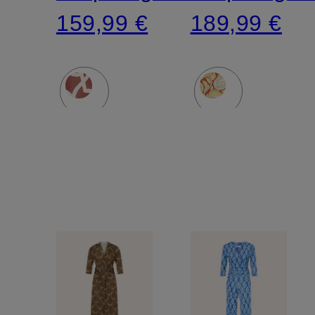
Arm
159,99 €
189,99 €