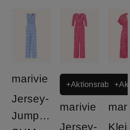
marivie
+Aktionsrabatt
+Akt
Jersey-
marivie
mari
Jumpsuit
Jersey-
Klei