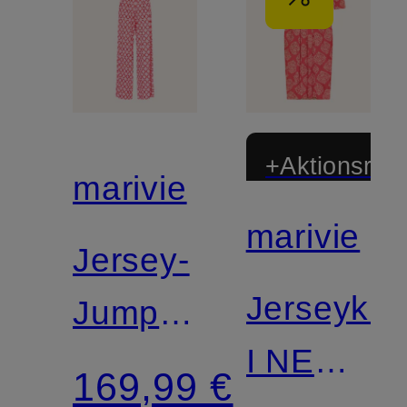
+Aktionsraba
marivie
marivie
Jersey-
Jerseykle
Jumpsuit
I NEED
SUMMERTIME
169,99 €