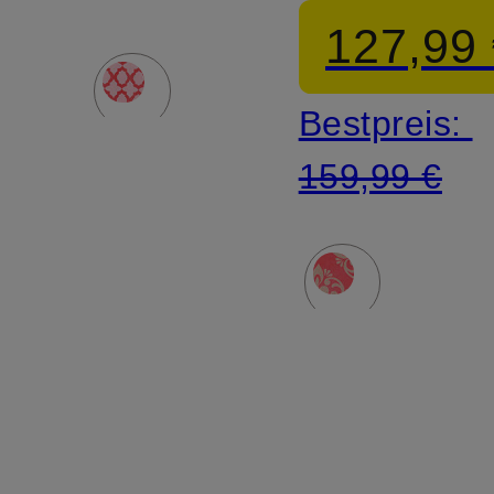
MORE
127,99
MONEY!
Bestpreis:
159,99 €