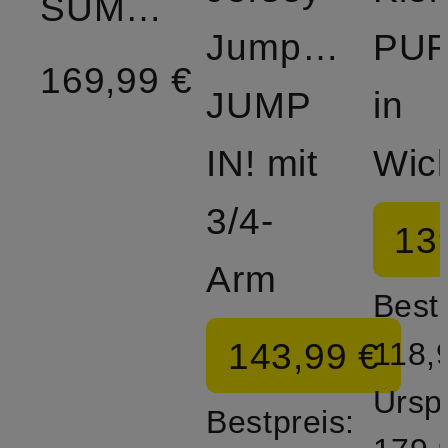
SUMMERTIME
Jumpsuit
PUR
169,99 €
JUMP
in
IN! mit
3/4-
13
Arm
Bestp
143,99 €
118,
Ursp
Bestpreis: