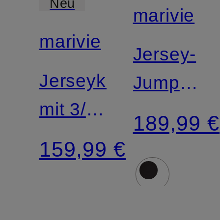
Neu
marivie
marivie
Jersey-
Jerseykleid
Jumpsuit
mit 3/4-
JUMP
189,99 €
Arm
IN! mit
159,99 €
3/4-
Arm