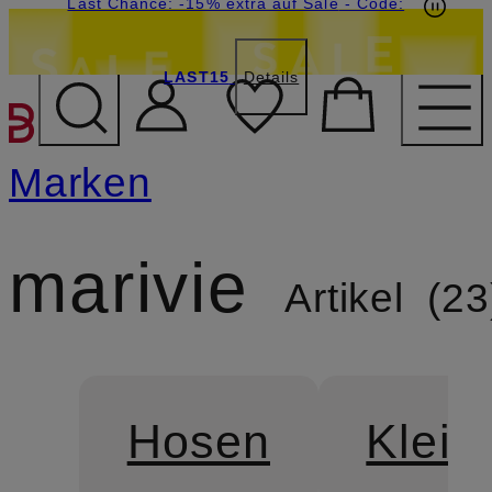
15€-Willkommensgutschein mit Beyond sichern
Last Chance: -15% extra auf Sale
- Code:
LAST15
Details
ZUM HAUPTINHALT ÜBE
Marken
marivie
Artikel
23
Hosen
Kleid