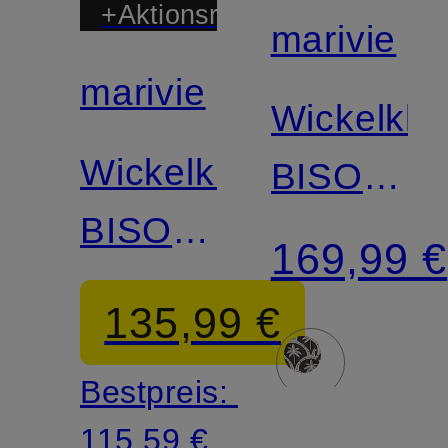
+Aktionsrabatt
marivie
marivie
Wickelkle
Wickelkleid
BISOU!
BISOU!
aus
169,99 €
aus
Jersey
135,99 €
Jersey
Bestpreis:
115,59 €