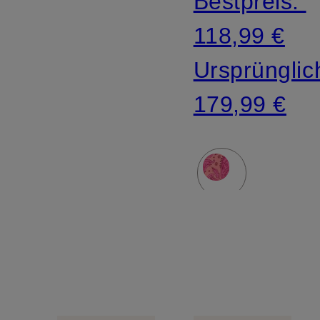
Bestpreis:
Arm
118,99 €
Ursprünglic
179,99 €