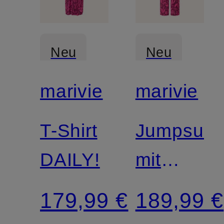
Neu
Neu
marivie
marivie
T-Shirt
Jumpsuit
DAILY!
mit
Glitzergar
179,99 €
189,99 €