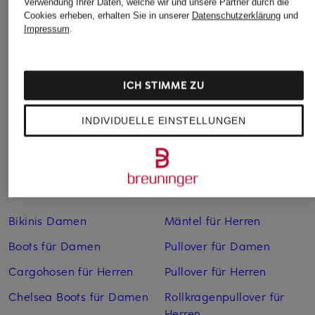
fit
Verwendung Ihrer Daten, welche wir und unsere Partner durch die
49,99 €
Cookies erheben, erhalten Sie in unserer
Datenschutzerklärung
und
49,99 €
Impressum
.
Bestpreis:
42,49 €
Ursprünglich:
69,99 €
Bestpreis:
42,49 €
Ursprünglich:
69,99 €
ICH STIMME ZU
INDIVIDUELLE EINSTELLUNGEN
Weitere Kategorien
Bikinis Damen
Mäntel für Herren
Boots für Damen
Pullover für Damen
Cargohosen für Herren
Pullover für Herren
Chelsea Boots für Damen
Rollkragenpullover für
Herren