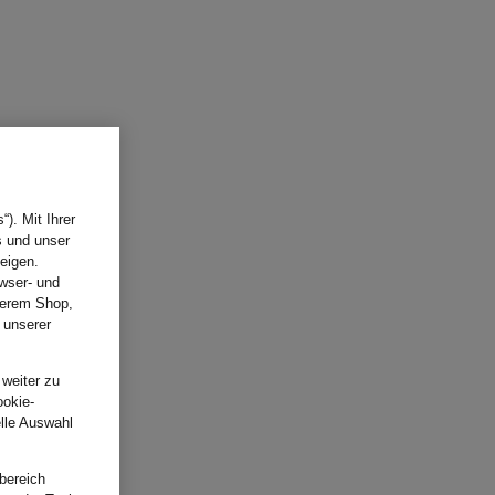
). Mit Ihrer
s und unser
eigen.
wser- und
nserem Shop,
 unserer
.
 weiter zu
ookie-
elle Auswahl
bereich