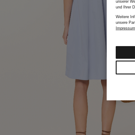
unserer We
und Ihrer 
Weitere In
unsere Par
Impressu