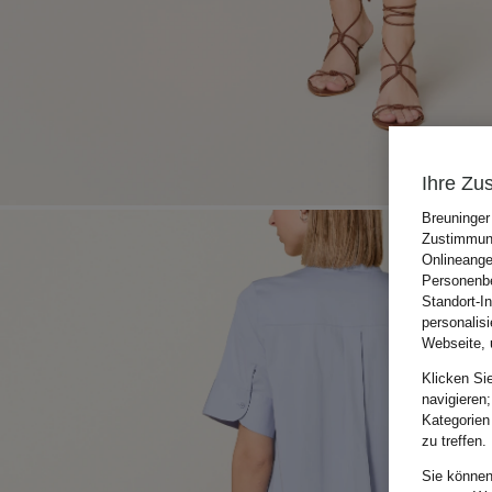
Ihre Zu
Breuninger
Zustimmung
Onlineange
Personenbe
Standort-I
personalis
Webseite, 
Klicken Si
navigieren;
Kategorien
zu treffen.
Sie können