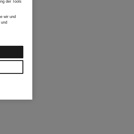
ung der Tools
e wir und
und