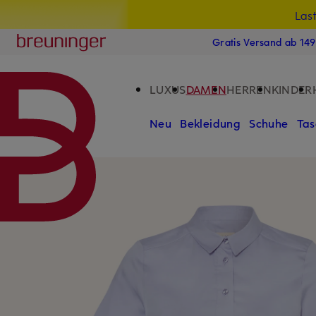
Las
15
ZUM HAUPTINHALT ÜBERSPRINGEN
ZUM SUCHFELD ÜBERSPRINGE
Breuninger
Gratis Versand ab 14
LUXUS
DAMEN
HERREN
KINDER
Neu
Bekleidung
Schuhe
Tas