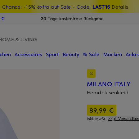
t Chance: -15% extra auf Sale
€-Willkommensgutschein mit Beyond sichern
- Code:
LAST15
Details
N
9 €
30 Tage kostenfreie Rückgabe
HOME & LIVING
chen
Accessoires
Sport
Beauty
% Sale
Marken
Anläs
MILANO ITALY
Hemdblusenkleid
89,99 €
inkl. MwSt.,
zzgl. Versandkos