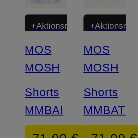
+Aktionsrabatt
+Aktionsraba
MOS
MOS
Mix &
Match
MOSH
MOSH
Shorts
Shorts
MMBAI
MMBATI