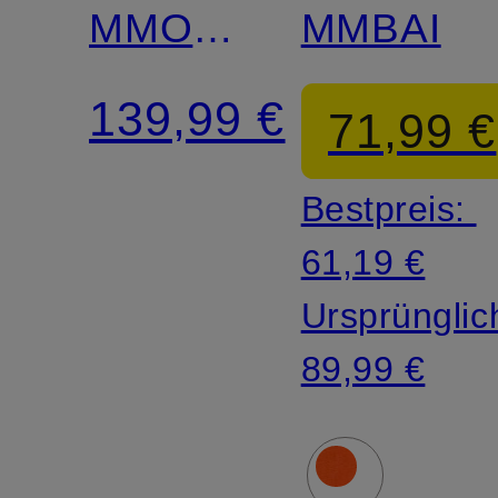
MMOBZON
MMBAI
STORK
139,99 €
71,99 €
Bestpreis:
61,19 €
Ursprünglic
89,99 €