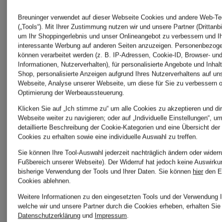
Aubade
Marella
Breuninger verwendet auf dieser Webseite Cookies und andere Web-Te
(„Tools“). Mit Ihrer Zustimmung nutzen wir und unsere Partner (Drittanbi
um Ihr Shoppingerlebnis und unser Onlineangebot zu verbessern und I
interessante Werbung auf anderen Seiten anzuzeigen. Personenbezog
Bella
Missoni
können verarbeitet werden (z. B. IP-Adressen, Cookie-ID, Browser- und
Informationen, Nutzerverhalten), für personalisierte Angebote und Inhal
Shop, personalisierte Anzeigen aufgrund Ihres Nutzerverhaltens auf un
Webseite, Analyse unserer Webseite, um diese für Sie zu verbessern o
Dahl
Optimierung der Werbeaussteuerung.
Ottod'am
Klicken Sie auf „Ich stimme zu“ um alle Cookies zu akzeptieren und dir
Webseite weiter zu navigieren; oder auf „Individuelle Einstellungen“, u
detaillierte Beschreibung der Cookie-Kategorien und eine Übersicht der
Betty&co
Cookies zu erhalten sowie eine individuelle Auswahl zu treffen.
Robe
Sie können Ihre Tool-Auswahl jederzeit nachträglich ändern oder widerr
Fußbereich unserer Webseite). Der Widerruf hat jedoch keine Auswirku
bisherige Verwendung der Tools und Ihrer Daten.
Sie können
hier
den E
Cookies ablehnen.
Carlo
Légère
Weitere Informationen zu den eingesetzten Tools und der Verwendung I
welche wir und unsere Partner durch die Cookies erheben, erhalten Sie 
Colucci
Datenschutzerklärung
und
Impressum
.