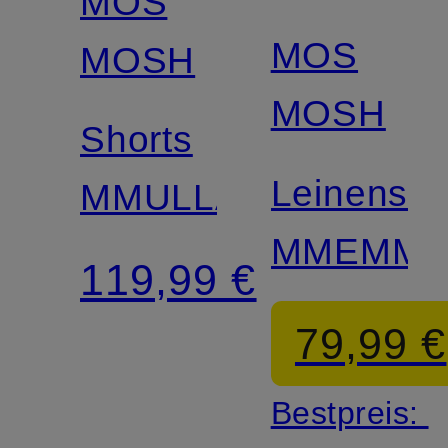
MOS
MOS
MOSH
MOSH
Shorts
Leinensho
MMULLA
MMEMMI
119,99 €
79,99 €
Bestpreis: