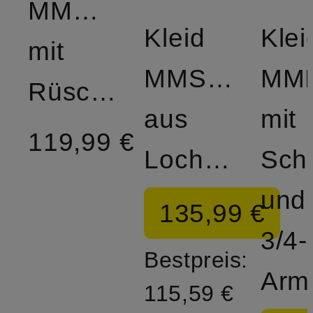
MMWALDY
Kleid
Klei
mit
MMSABRIA
MM
Rüschen
aus
mit
119,99 €
Lochspitze
Sch
und
135,99 €
3/4-
Bestpreis:
Arm
115,59 €