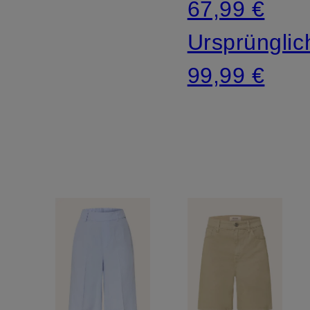
67,99 €
Ursprünglic
99,99 €