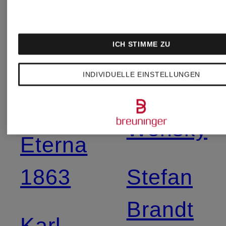
Sloggi
Cyell
ICH STIMME ZU
Spieth
INDIVIDUELLE EINSTELLUNGEN
Efixelle
&
Wensky
Eterna
1863
Stefan
Brandt
Karl