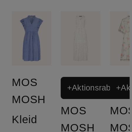
MOS
+Aktionsrabatt
+Akt
MOSH
MOS
MO
Kleid
MOSH
MO