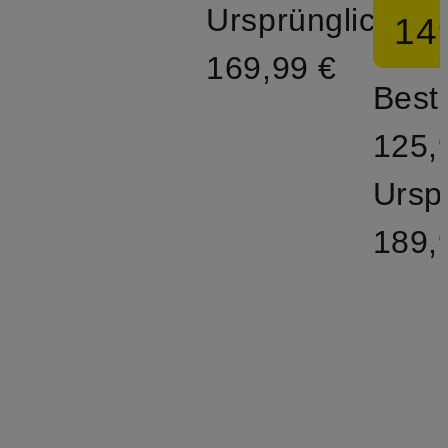
Ursprünglich:
14
169,99 €
Bestp
125,
Ursp
189,