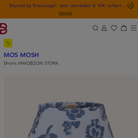
Nur in der App: -10 € auf digitale Geschenkkarten
Beyond by Breuninger: Jetzt anmelden & 15€ sichern
ZUM HAUPTINHALT ÜBERSPRINGEN
ZUM SUCHFELD ÜBERSPRINGE
GESCHENK20
Details
MOS MOSH
Shorts MMOBZON STORK