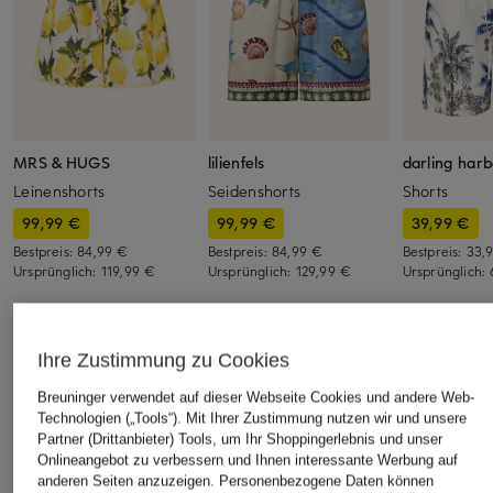
MRS & HUGS
lilienfels
darling har
Leinenshorts
Seidenshorts
Shorts
99,99 €
99,99 €
39,99 €
Bestpreis:
84,99 €
Bestpreis:
84,99 €
Bestpreis:
33,
Ursprünglich:
119,99 €
Ursprünglich:
129,99 €
Ursprünglich:
ÄHNLICHE ARTIKEL ENTDECKEN
Ihre Zustimmung zu Cookies
Breuninger verwendet auf dieser Webseite Cookies und andere Web-
Technologien („Tools“). Mit Ihrer Zustimmung nutzen wir und unsere
Partner (Drittanbieter) Tools, um Ihr Shoppingerlebnis und unser
Onlineangebot zu verbessern und Ihnen interessante Werbung auf
anderen Seiten anzuzeigen. Personenbezogene Daten können