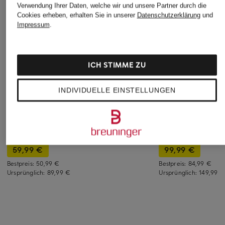
Verwendung Ihrer Daten, welche wir und unsere Partner durch die
Cookies erheben, erhalten Sie in unserer
Datenschutzerklärung
und
Impressum
.
ICH STIMME ZU
ALLSAINTS
+Aktionsrabatt
+Aktionsrabatt
INDIVIDUELLE EINSTELLUNGEN
Sweatpants SONNY
OPUS
DRYKORN
92 €
Hose MELANE
Marlenehose
BLOOM
BEFORE
Bestpreis:
115 €
59,99 €
99,99 €
Bestpreis:
50,99 €
Bestpreis:
84,99 €
Ursprünglich:
89,99 €
Ursprünglich:
149,99 €