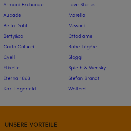
Armani Exchange
Love Stories
Aubade
Marella
Bella Dahl
Missoni
Betty&co
Ottod'ame
Carlo Colucci
Robe Légère
Cyell
Sloggi
Efixelle
Spieth & Wensky
Eterna 1863
Stefan Brandt
Karl Lagerfeld
Wolford
UNSERE VORTEILE