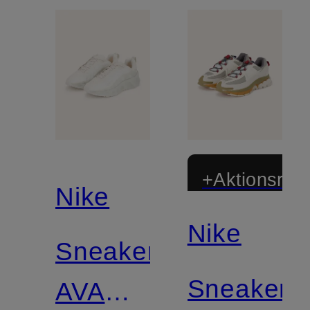
+Aktionsraba
Nike
Nike
Sneaker
Sneaker
AVA