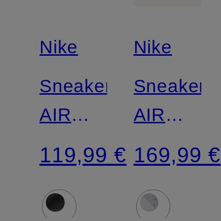
Nike
Nike
Sneaker
Sneaker
AIR
AIR
FORCE
MAX
119,99 €
169,99 €
1 ’07
DN