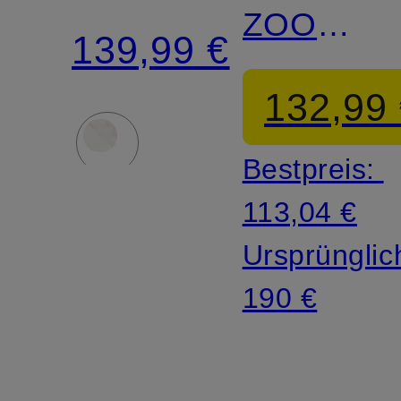
ZOOM
ROVER
139,99 €
VOMERO
132,99
ROAM
Bestpreis:
113,04 €
Ursprünglic
190 €