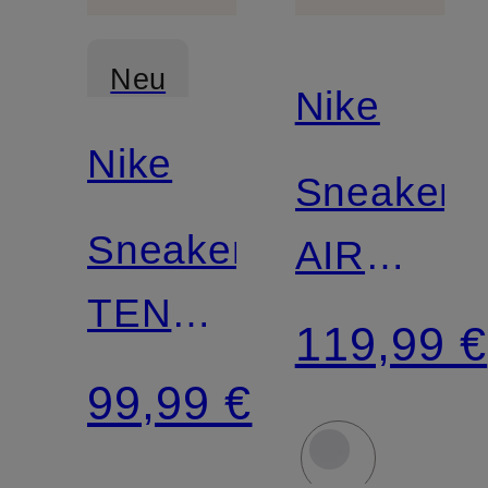
Neu
Nike
Nike
Sneaker
Sneaker
AIR
TENNIS
FORCE
119,99 €
CLASSIC
1 ’07
99,99 €
CS