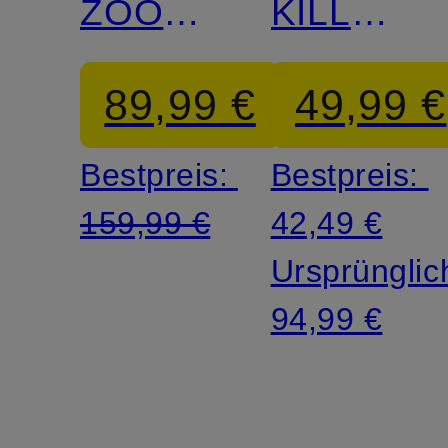
ZOOM
KILLSHO
VOMERO
2
89,99 €
49,99 €
5
Bestpreis:
Bestpreis:
159,99 €
42,49 €
Ursprünglic
94,99 €