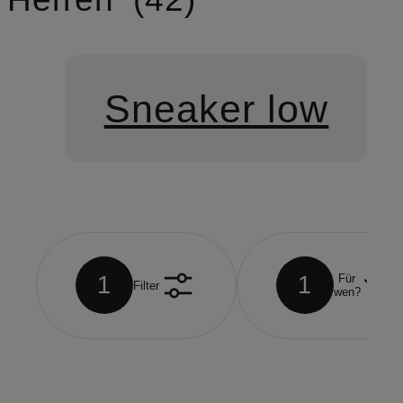
Sneaker low
1
1
Für
Filter
wen?