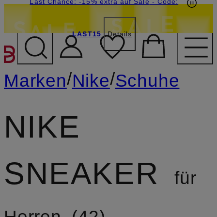
15€-Willkommensgutschein mit Beyond sichern
Last Chance: -15% extra auf Sale
- Code:
LAST15
Details
ZUM HAUPTINHALT ÜBE
/
/
Marken
Nike
Schuhe
NIKE
SNEAKER
für
Herren
42