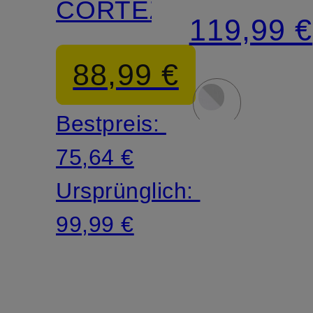
CORTEZ
LOW
119,99 €
RETRO
88,99 €
Bestpreis:
75,64 €
Ursprünglich:
99,99 €