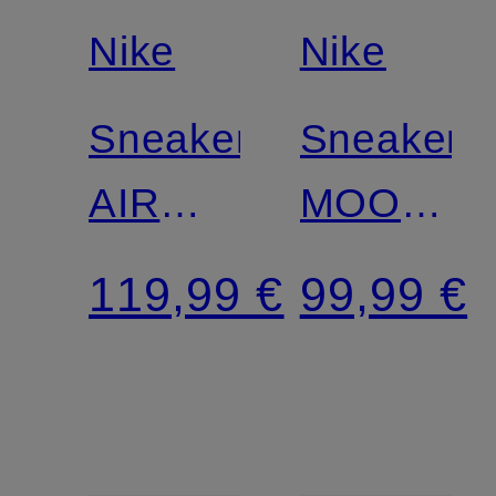
Nike
Nike
Sneaker
Sneaker
AIR
MOON
FORCE
SHOE
119,99 €
99,99 €
1 '07
OG
LV8