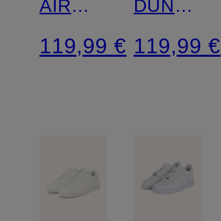
AIR
DUNK
FORCE
LOW
119,99 €
119,99 €
1 '07
RETRO