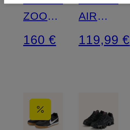
ZOOM
AIR
VOMERO
FORCE
160 €
119,99 €
5
1 '07
LV8