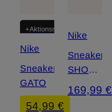
+Aktionsrabatt
Nike
Nike
Sneaker
Sneaker
SHOX
GATO
TL
169,99 €
54,99 €