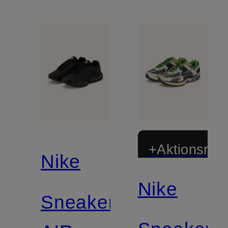
+Aktionsraba
Nike
Nike
Sneaker