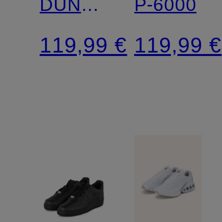
DUNK
P-6000
LOW
119,99 €
119,99 €
RETRO
SE