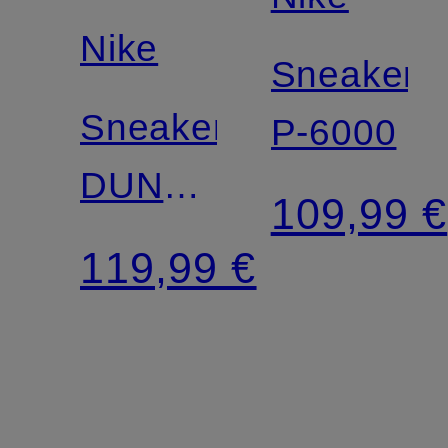
Nike
Sneaker
Sneaker
P-6000
DUNK
109,99 €
LOW
119,99 €
RETRO
PRM