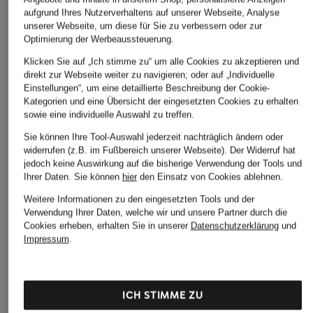
aufgrund Ihres Nutzerverhaltens auf unserer Webseite, Analyse
unserer Webseite, um diese für Sie zu verbessern oder zur
ROY ROBSON
Optimierung der Werbeaussteuerung.
+Aktionsrabatt
+Aktionsrabatt
Anzughose Regular
Klicken Sie auf „Ich stimme zu“ um alle Cookies zu akzeptieren und
BOSS
BALDESSARINI
Fit aus Jersey
direkt zur Webseite weiter zu navigieren; oder auf „Individuelle
Anzughose GENIUS
Anzughose Extra Sl
Einstellungen“, um eine detaillierte Beschreibung der Cookie-
ab 119,99 €
Slim Fit
Fit
Kategorien und eine Übersicht der eingesetzten Cookies zu erhalten
sowie eine individuelle Auswahl zu treffen.
89,99 €
129,99 €
Sie können Ihre Tool-Auswahl jederzeit nachträglich ändern oder
Bestpreis:
76,49 €
Bestpreis:
110,49 €
widerrufen (z.B. im Fußbereich unserer Webseite). Der Widerruf hat
Ursprünglich:
149,95 €
Ursprünglich:
229,90 €
jedoch keine Auswirkung auf die bisherige Verwendung der Tools und
Ihrer Daten.
Sie können
hier
den Einsatz von Cookies ablehnen.
Weitere Informationen zu den eingesetzten Tools und der
Verwendung Ihrer Daten, welche wir und unsere Partner durch die
Cookies erheben, erhalten Sie in unserer
Datenschutzerklärung
und
Impressum
.
ICH STIMME ZU
Weitere Kategorien