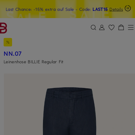
Last Chance: -15% extra auf Sale
15€-Willkommensgutschein mit Beyond sichern
- Code:
LAST15
Details
ZUM HAUPTINHALT ÜBERSPRINGEN
ZUM SUCHFELD ÜBERSPRINGE
NN.07
Leinenhose BILLIE Regular Fit