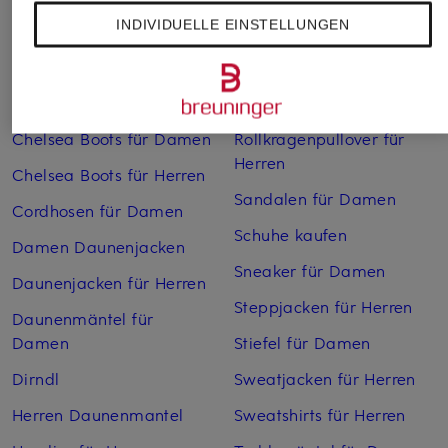
INDIVIDUELLE EINSTELLUNGEN
Bikinis Damen
Mäntel für Herren
Boots für Damen
Pullover für Damen
Cargohosen für Herren
Pullover für Herren
Chelsea Boots für Damen
Rollkragenpullover für
Herren
Chelsea Boots für Herren
Sandalen für Damen
Cordhosen für Damen
Schuhe kaufen
Damen Daunenjacken
Sneaker für Damen
Daunenjacken für Herren
Steppjacken für Herren
Daunenmäntel für
Damen
Stiefel für Damen
Dirndl
Sweatjacken für Herren
Herren Daunenmantel
Sweatshirts für Herren