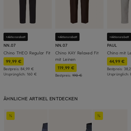
+Aktionsrabatt
+Aktionsrabatt
+Aktionsrabatt
NN.07
NN.07
PAUL
Chino THEO Regular Fit
Chino KAY Relaxed Fit
Chino mit L
mit Leinen
99,99 €
44,99 €
119,99 €
Bestpreis:
84,99 €
Bestpreis:
38,
Ursprünglich:
160 €
Ursprünglich:
Bestpreis:
190 €
ÄHNLICHE ARTIKEL ENTDECKEN