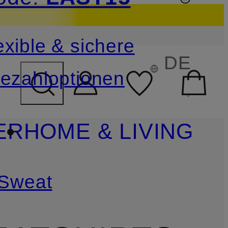
sichern
exible & sichere
FELD ÜBERSPRINGEN
DE
ezahloptionen
ER
HOME & LIVING
Sweat