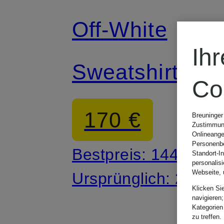
Off-White
Ih
Sweatshirt
Co
170 €
Breuninger
Zustimmung
Onlineange
Personenbe
Bestpreis:
144,50 €
Standort-I
personalis
Webseite, 
Ursprünglich:
285 €
Klicken Si
navigieren;
Kategorien
zu treffen.