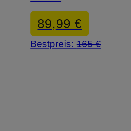
89,99 €
Bestpreis:
165 €