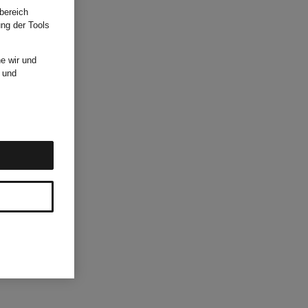
bereich
ung der Tools
e wir und
und