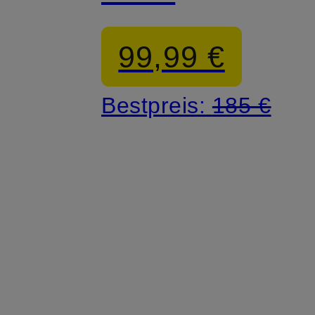
99,99 €
Bestpreis:
185 €