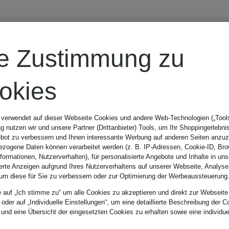
Off-White
re Zustimmung zu
Sweatshirt
okies
145 €
 verwendet auf dieser Webseite Cookies und andere Web-Technologien („Tools“
 nutzen wir und unsere Partner (Drittanbieter) Tools, um Ihr Shoppingerlebni
bot zu verbessern und Ihnen interessante Werbung auf anderen Seiten anzuz
zogene Daten können verarbeitet werden (z. B. IP-Adressen, Cookie-ID, Bro
Bestpreis:
144,50 €
nformationen, Nutzerverhalten), für personalisierte Angebote und Inhalte in u
ierte Anzeigen aufgrund Ihres Nutzerverhaltens auf unserer Webseite, Analyse
um diese für Sie zu verbessern oder zur Optimierung der Werbeaussteuerung
Ursprünglich:
285 €
e auf „Ich stimme zu“ um alle Cookies zu akzeptieren und direkt zur Webseite
 oder auf „Individuelle Einstellungen“, um eine detaillierte Beschreibung der C
 und eine Übersicht der eingesetzten Cookies zu erhalten sowie eine individu