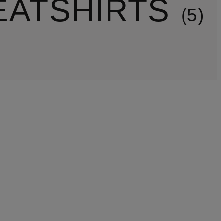
EATSHIRTS
5