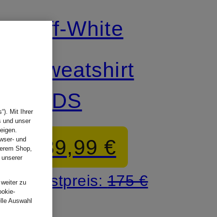
Off-White
Sweatshirt
KIDS
). Mit Ihrer
s und unser
eigen.
89,99 €
wser- und
nserem Shop,
 unserer
.
Bestpreis:
175 €
 weiter zu
ookie-
elle Auswahl