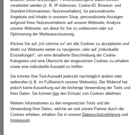
verarbeitet werden (z. B. IP-Adressen, Cookie-ID, Browser- und
Standort-Informationen, Nutzerverhalten), für personalisierte
Angebote und Inhalte in unserem Shop, personalisierte Anzeigen
aufgrund Ihres Nutzerverhaltens auf unserer Webseite, Analyse
unserer Webseite, um diese für Sie zu verbessern oder zur
Optimierung der Werbeaussteuerung.
Klicken Sie auf „Ich stimme zu“ um alle Cookies zu akzeptieren und
direkt zur Webseite weiter zu navigieren; oder auf „Individuelle
Einstellungen“, um eine detaillierte Beschreibung der Cookie-
+Aktionsrabatt
+Aktionsrabatt
+Aktionsrabatt
Kategorien und eine Übersicht der eingesetzten Cookies zu erhalten
Rich & Royal
YERSE
ELEH
sowie eine individuelle Auswahl zu treffen.
Hose
Hose CARLI
Marlenehose
Sie können Ihre Tool-Auswahl jederzeit nachträglich ändern oder
widerrufen (z.B. im Fußbereich unserer Webseite). Der Widerruf hat
89,99 €
44,99 €
59,99 €
jedoch keine Auswirkung auf die bisherige Verwendung der Tools und
Ihrer Daten.
Sie können
hier
den Einsatz von Cookies ablehnen.
Bestpreis:
76,49 €
Bestpreis:
94,90 €
Bestpreis:
50,99 €
Ursprünglich:
129,95 €
Ursprünglich:
109,99 €
Weitere Informationen zu den eingesetzten Tools und der
Verwendung Ihrer Daten, welche wir und unsere Partner durch die
Cookies erheben, erhalten Sie in unserer
Datenschutzerklärung
und
Impressum
.