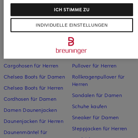
ICH STIMME ZU
INDIVIDUELLE EINSTELLUNGEN
Weitere Kategorien
Bikinis Damen
Mäntel für Herren
Boots für Damen
Pullover für Damen
Cargohosen für Herren
Pullover für Herren
Chelsea Boots für Damen
Rollkragenpullover für
Herren
Chelsea Boots für Herren
Sandalen für Damen
Cordhosen für Damen
Schuhe kaufen
Damen Daunenjacken
Sneaker für Damen
Daunenjacken für Herren
Steppjacken für Herren
Daunenmäntel für