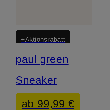
+Aktionsrabatt
paul green
Zertifiziert
Sneaker
ab 99,99 €