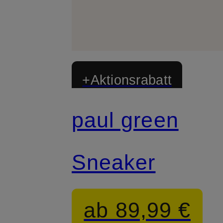
+Aktionsrabatt
paul green
Zertifiziert
Sneaker
ab 89,99 €