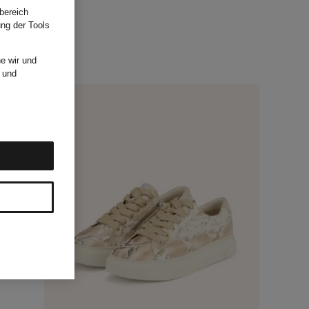
bereich
ung der Tools
e wir und
und