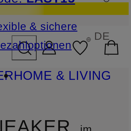
sichern
exible & sichere
FELD ÜBERSPRINGEN
DE
ezahloptionen
ER
HOME & LIVING
NEAKER
im