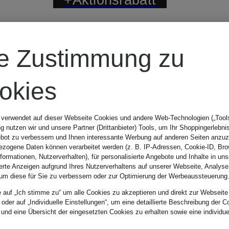
paul green
Zertifiziert
re Zustimmung zu
Sneaker
okies
 verwendet auf dieser Webseite Cookies und andere Web-Technologien („Tools“
ab 89,99 €
 nutzen wir und unsere Partner (Drittanbieter) Tools, um Ihr Shoppingerlebni
bot zu verbessern und Ihnen interessante Werbung auf anderen Seiten anzuz
zogene Daten können verarbeitet werden (z. B. IP-Adressen, Cookie-ID, Bro
nformationen, Nutzerverhalten), für personalisierte Angebote und Inhalte in u
Bestpreis:
153 €
ierte Anzeigen aufgrund Ihres Nutzerverhaltens auf unserer Webseite, Analyse
um diese für Sie zu verbessern oder zur Optimierung der Werbeaussteuerung
Ursprünglich:
180 €
e auf „Ich stimme zu“ um alle Cookies zu akzeptieren und direkt zur Webseite
 oder auf „Individuelle Einstellungen“, um eine detaillierte Beschreibung der C
 und eine Übersicht der eingesetzten Cookies zu erhalten sowie eine individu