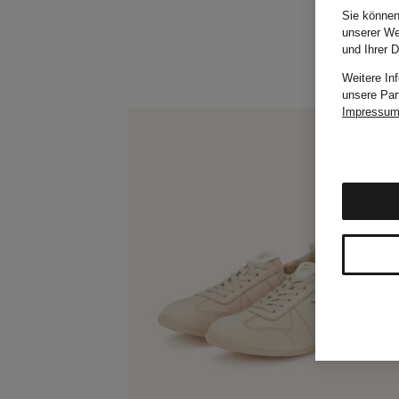
Sie können
unserer We
und Ihrer 
Weitere In
unsere Par
Impressu