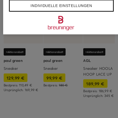
INDIVIDUELLE EINSTELLUNGEN
+Aktionsrabatt
+Aktionsrabatt
+Aktionsrabatt
paul green
paul green
AGL
Sneaker
Sneaker
Sneaker HOOLA
HOOP LACE UP
129,99 €
99,99 €
189,99 €
Bestpreis:
110,49 €
Bestpreis:
180 €
Ursprünglich:
169,99 €
Bestpreis:
186,99 €
Ursprünglich:
345 €