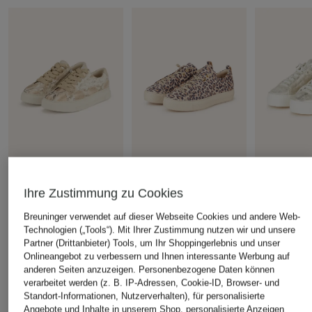
+Aktionsrabatt
+Aktionsrabatt
+Aktionsrabatt
Ihre Zustimmung zu Cookies
paul green
paul green
paul green
Breuninger verwendet auf dieser Webseite Cookies und andere Web-
Sneaker
Sneaker
Sneaker
Technologien („Tools“). Mit Ihrer Zustimmung nutzen wir und unsere
ab 99,99 €
118,99 €
129,99 €
Partner (Drittanbieter) Tools, um Ihr Shoppingerlebnis und unser
Onlineangebot zu verbessern und Ihnen interessante Werbung auf
Bestpreis:
84,99 €
Bestpreis:
101,14 €
Bestpreis:
110
anderen Seiten anzuzeigen. Personenbezogene Daten können
Ursprünglich:
185 €
Ursprünglich:
170 €
Ursprünglich:
verarbeitet werden (z. B. IP-Adressen, Cookie-ID, Browser- und
Standort-Informationen, Nutzerverhalten), für personalisierte
Angebote und Inhalte in unserem Shop, personalisierte Anzeigen