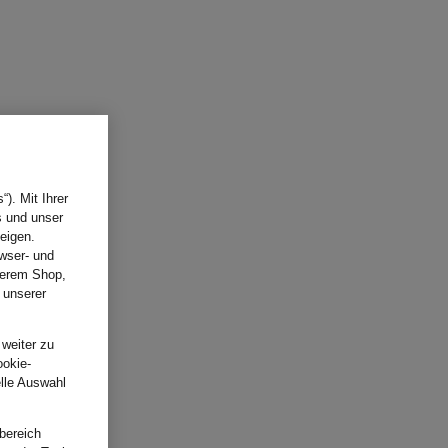
). Mit Ihrer
s und unser
eigen.
wser- und
nserem Shop,
 unserer
.
 weiter zu
ookie-
elle Auswahl
bereich