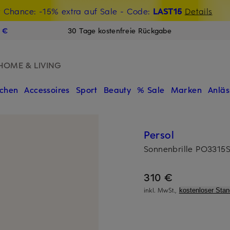
t Chance: -15% extra auf Sale
€-Willkommensgutschein mit Beyond sichern
- Code:
LAST15
Details
N
9 €
30 Tage kostenfreie Rückgabe
HOME & LIVING
chen
Accessoires
Sport
Beauty
% Sale
Marken
Anläs
Persol
Sonnenbrille PO3315
310 €
inkl. MwSt.,
kostenloser Sta