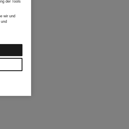
ung der Tools
e wir und
und