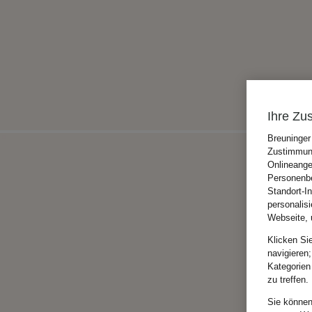
Ihre Zu
Breuninger
Zustimmung
Onlineange
Personenbe
Standort-I
personalis
Webseite, 
Klicken Si
navigieren;
Kategorien
zu treffen.
Sie können