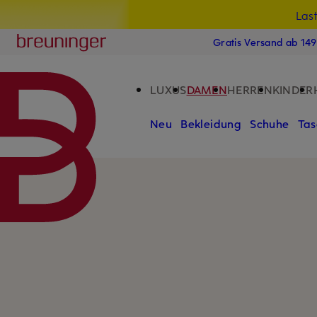
Las
15
ZUM HAUPTINHALT ÜBERSPRINGEN
ZUM SUCHFELD ÜBERSPRINGE
Breuninger
Gratis Versand ab 14
LUXUS
DAMEN
HERREN
KINDER
Neu
Bekleidung
Schuhe
Tas