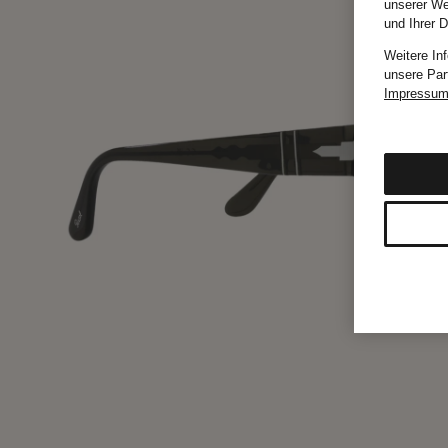
unserer We
und Ihrer 
Weitere In
unsere Par
Impressu