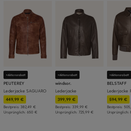
+Aktionsrabatt
+Aktionsrabatt
+Aktionsrabatt
PEUTEREY
windsor.
BELSTAFF
Lederjacke SAGUARO
Lederjacke
Lederjacke 
449,99 €
399,99 €
594,99 €
Bestpreis:
382,49 €
Bestpreis:
339,99 €
Bestpreis:
505
Ursprünglich:
650 €
Ursprünglich:
725,99 €
Ursprünglich: