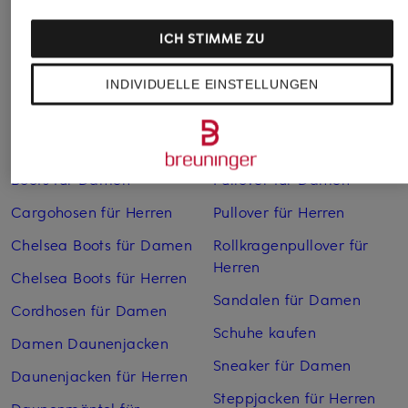
ICH STIMME ZU
INDIVIDUELLE EINSTELLUNGEN
Weitere Kategorien
Bikinis Damen
Mäntel für Herren
Boots für Damen
Pullover für Damen
Cargohosen für Herren
Pullover für Herren
Chelsea Boots für Damen
Rollkragenpullover für
Herren
Chelsea Boots für Herren
Sandalen für Damen
Cordhosen für Damen
Schuhe kaufen
Damen Daunenjacken
Sneaker für Damen
Daunenjacken für Herren
Steppjacken für Herren