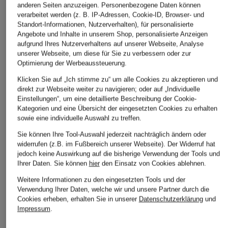
anderen Seiten anzuzeigen. Personenbezogene Daten können
verarbeitet werden (z. B. IP-Adressen, Cookie-ID, Browser- und
Standort-Informationen, Nutzerverhalten), für personalisierte
Angebote und Inhalte in unserem Shop, personalisierte Anzeigen
aufgrund Ihres Nutzerverhaltens auf unserer Webseite, Analyse
unserer Webseite, um diese für Sie zu verbessern oder zur
Optimierung der Werbeaussteuerung.
Klicken Sie auf „Ich stimme zu“ um alle Cookies zu akzeptieren und
direkt zur Webseite weiter zu navigieren; oder auf „Individuelle
+Aktionsrabatt
+Aktionsrabatt
+Aktionsrabatt
Einstellungen“, um eine detaillierte Beschreibung der Cookie-
Kategorien und eine Übersicht der eingesetzten Cookies zu erhalten
CORNELIANI
PEUTEREY
Blauer
sowie eine individuelle Auswahl zu treffen.
Lederblouson zum
Lederjacke
Lederblouson
Sie können Ihre Tool-Auswahl jederzeit nachträglich ändern oder
Wenden
SAGUARO
FAULKNER
widerrufen (z.B. im Fußbereich unserer Webseite). Der Widerruf hat
jedoch keine Auswirkung auf die bisherige Verwendung der Tools und
899,99 €
449,99 €
379,99 €
Ihrer Daten.
Sie können
hier
den Einsatz von Cookies ablehnen.
Bestpreis:
849,99 €
Bestpreis:
382,49 €
Bestpreis:
339,99 €
Weitere Informationen zu den eingesetzten Tools und der
Ursprünglich:
1.590 €
Ursprünglich:
650 €
Ursprünglich:
669,99 
Verwendung Ihrer Daten, welche wir und unsere Partner durch die
Cookies erheben, erhalten Sie in unserer
Datenschutzerklärung
und
Impressum
.