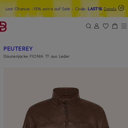
Last Chance: -15% extra auf Sale
15€-Willkommensgutschein mit Beyond sichern
- Code:
LAST15
Details
ZUM HAUPTINHALT ÜBERSPRINGEN
ZUM SUCHFELD ÜBERSPRINGE
PEUTEREY
Daunenjacke FIONIA TT aus Leder