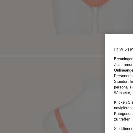
Ihre Zu
Breuninger
Zustimmung
Onlineange
Personenbe
Standort-I
personalis
Webseite, 
Klicken Si
navigieren;
Kategorien
zu treffen.
Sie können