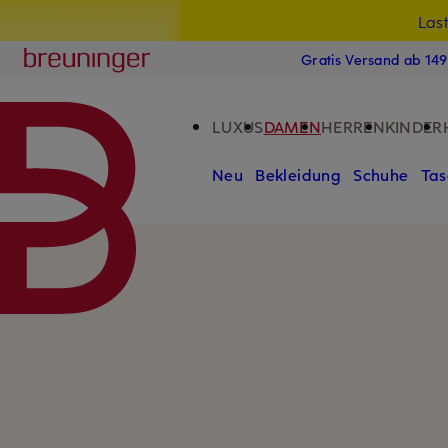
Las
15
ZUM HAUPTINHALT ÜBERSPRINGEN
ZUM SUCHFELD ÜBERSPRINGE
Breuninger
Gratis Versand ab 14
LUXUS
DAMEN
HERREN
KINDER
Neu
Bekleidung
Schuhe
Tas