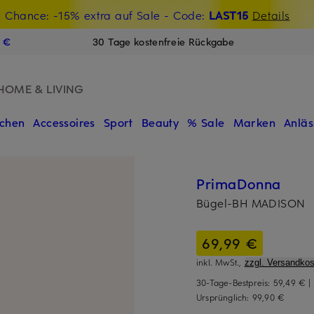
t Chance: -15% extra auf Sale
€-Willkommensgutschein mit Beyond sichern
- Code:
LAST15
Details
N
9 €
30 Tage kostenfreie Rückgabe
HOME & LIVING
chen
Accessoires
Sport
Beauty
% Sale
Marken
Anläs
PrimaDonna
Bügel-BH MADISON
69,99 €
inkl. MwSt.,
zzgl. Versandkos
30-Tage-Bestpreis:
59,49 €
|
Ursprünglich:
99,90 €