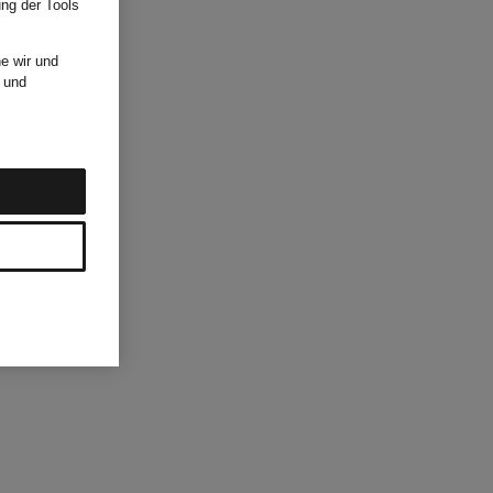
ung der Tools
e wir und
und