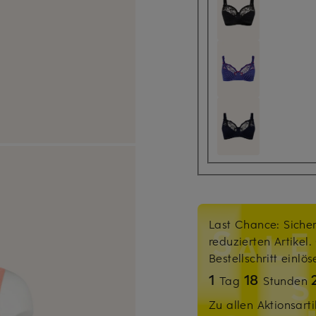
Last Chance: Sicher
reduzierten Artikel
Bestellschritt einlö
1
18
Tag
Stunden
Zu allen Aktionsarti