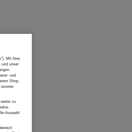
). Mit Ihrer
s und unser
eigen.
wser- und
nserem Shop,
 unserer
.
 weiter zu
ookie-
elle Auswahl
bereich