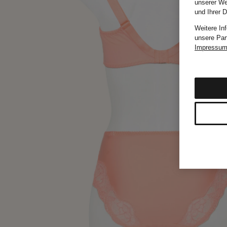
unserer We
und Ihrer 
Weitere In
unsere Par
Impressu