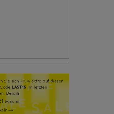
n Sie sich -15% extra auf diesen
. Code
LAST15
im letzten
sen.
Details
21
Minuten
keln