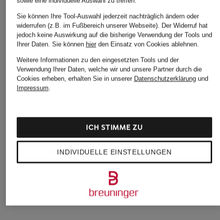
sowie eine individuelle Auswahl zu treffen.
Sie können Ihre Tool-Auswahl jederzeit nachträglich ändern oder
widerrufen (z.B. im Fußbereich unserer Webseite). Der Widerruf hat
jedoch keine Auswirkung auf die bisherige Verwendung der Tools und
Ihrer Daten.
Sie können
hier
den Einsatz von Cookies ablehnen.
Weitere Informationen zu den eingesetzten Tools und der
Verwendung Ihrer Daten, welche wir und unsere Partner durch die
Cookies erheben, erhalten Sie in unserer
Datenschutzerklärung
und
Impressum
.
+Aktionsrabatt
+Aktionsrabatt
+Aktionsrabatt
GESTUZ
ESSENTIEL ANTWERP
GESTUZ
Strickjacke GZALPHA
Pullover ISTRANA mit
Pullover DEBBIEGZ
ICH STIMME ZU
mit Glitzergarn
Glitzergarn und
mit Mohair
Schluppe
89,99 €
119,99 €
INDIVIDUELLE EINSTELLUNGEN
129,99 €
Bestpreis:
76,49 €
Bestpreis:
101,99 €
Ursprünglich:
170 €
Ursprünglich:
169,99 €
Bestpreis:
215,99 €
Ursprünglich:
339,99 €