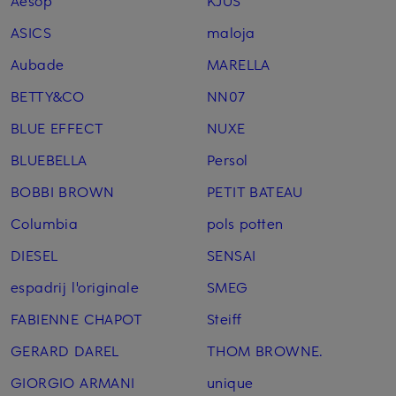
Aesop
KJUS
ASICS
maloja
Aubade
MARELLA
BETTY&CO
NN07
BLUE EFFECT
NUXE
BLUEBELLA
Persol
BOBBI BROWN
PETIT BATEAU
Columbia
pols potten
DIESEL
SENSAI
espadrij l'originale
SMEG
FABIENNE CHAPOT
Steiff
GERARD DAREL
THOM BROWNE.
GIORGIO ARMANI
unique