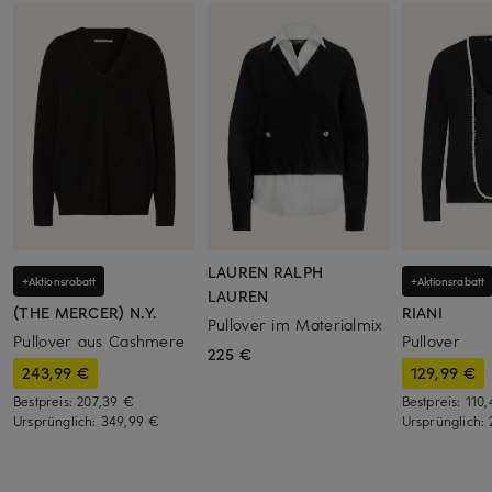
LAUREN RALPH
+Aktionsrabatt
+Aktionsrabatt
LAUREN
(THE MERCER) N.Y.
RIANI
Pullover im Materialmix
Pullover aus Cashmere
Pullover
225 €
243,99 €
129,99 €
Bestpreis:
207,39 €
Bestpreis:
110
Ursprünglich:
349,99 €
Ursprünglich: