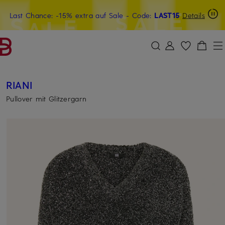
Last Chance: -15% extra auf Sale
15€-Willkommensgutschein mit Beyond sichern
- Code:
LAST15
Details
ZUM HAUPTINHALT ÜBERSPRINGEN
ZUM SUCHFELD ÜBERSPRINGE
RIANI
Pullover mit Glitzergarn