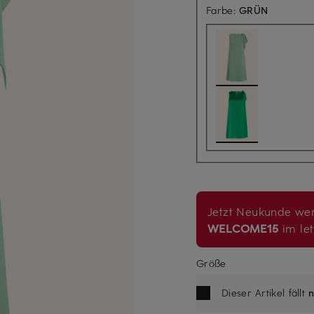
Farbe:
GRÜN
Jetzt Neukunde wer
WELCOME15
im let
Größe
Dieser Artikel fällt
n