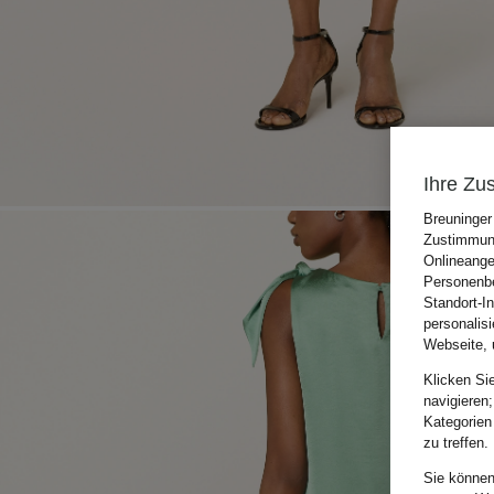
Ihre Zu
Breuninger
Zustimmung
Onlineange
Personenbe
Standort-I
personalis
Webseite, 
Klicken Si
navigieren;
Kategorien
zu treffen.
Sie können