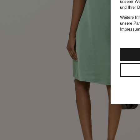
unserer We
und Ihrer 
Weitere In
unsere Par
Impressu