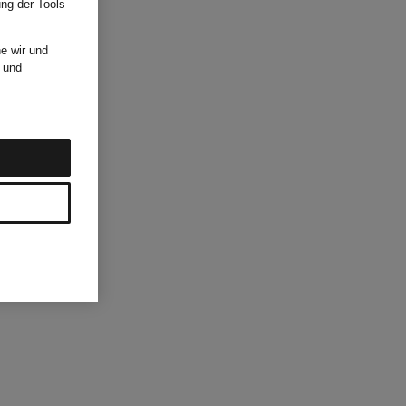
ung der Tools
e wir und
und