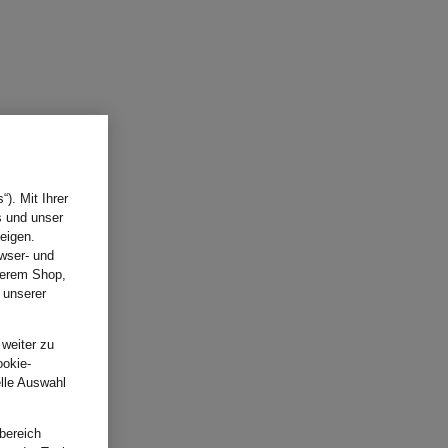
). Mit Ihrer
s und unser
eigen.
wser- und
nserem Shop,
 unserer
.
 weiter zu
ookie-
elle Auswahl
bereich