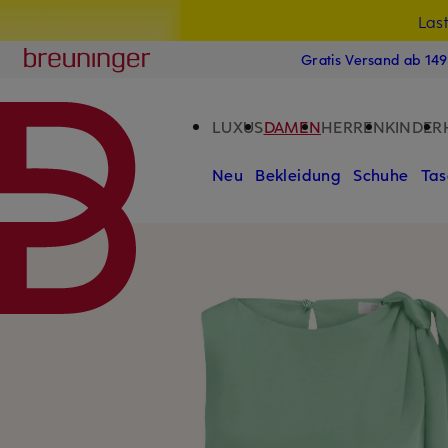
Las
15
ZUM HAUPTINHALT ÜBERSPRINGEN
ZUM SUCHFELD ÜBERSPRINGE
Breuninger
Gratis Versand ab 14
LUXUS
DAMEN
HERREN
KINDER
Neu
Bekleidung
Schuhe
Tas