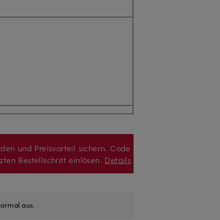
den und Preisvorteil sichern. Code
zten Bestellschritt einlösen.
Details
ormal aus
.