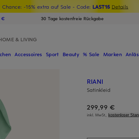
t Chance: -15% extra auf Sale
€-Willkommensgutschein mit Beyond sichern
- Code:
LAST15
Details
N
9 €
30 Tage kostenfreie Rückgabe
HOME & LIVING
chen
Accessoires
Sport
Beauty
% Sale
Marken
Anläs
RIANI
Satinkleid
299,99 €
inkl. MwSt.,
kostenloser Sta