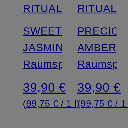
RITUALS
RITUALS
SWEET
PRECIOU
JASMINE
AMBER
Raumspray
Raumspra
39,90 €
39,90 €
(99,75 € / 1 l)
(99,75 € / 1 