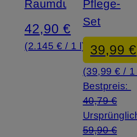
Raumduft
OF
Pflege-
SESHEN
Set
42,90 €
(2.145 € / 1 l)
39,99 €
(39,99 € / 1
Bestpreis:
40,79 €
Ursprünglic
59,90 €