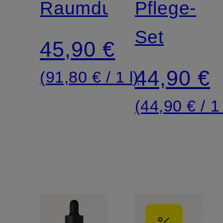
OF
Raumduft
Pflege-
KARMA
Set
45,90 €
REFILL
44,90 €
(91,80 € / 1 l)
(44,90 € / 1