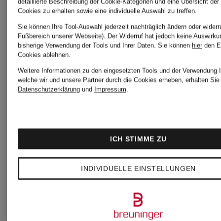
RITUALS
RITUALS
detaillierte Beschreibung der Cookie-Kategorien und eine Übersicht der
Cookies zu erhalten sowie eine individuelle Auswahl zu treffen.
Sie können Ihre Tool-Auswahl jederzeit nachträglich ändern oder widerr
Fußbereich unserer Webseite). Der Widerruf hat jedoch keine Auswirku
SUEDE
ROYAL
bisherige Verwendung der Tools und Ihrer Daten.
Sie können
hier
den E
Cookies ablehnen.
VANILLA
TEA
Weitere Informationen zu den eingesetzten Tools und der Verwendung I
welche wir und unsere Partner durch die Cookies erheben, erhalten Sie 
Datenschutzerklärung
und
Impressum
.
Raumduft
Raumduft
50,90 €
50,90 €
ICH STIMME ZU
(113,11 € / 1 l)
(113,11 € / 1
INDIVIDUELLE EINSTELLUNGEN