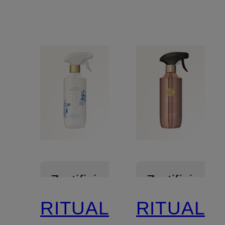
Zertifiziert
Zertifiziert
RITUALS
RITUALS