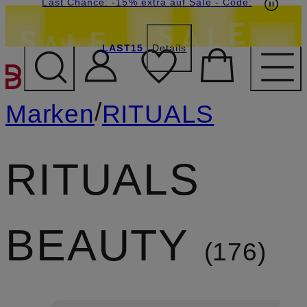
15€-Willkommensgutschein mit Beyond sichern
Last Chance: -15% extra auf Sale
- Code:
LAST15
Details
ZUM HAUPTINHALT ÜBE
/
Marken
RITUALS
RITUALS
BEAUTY
176