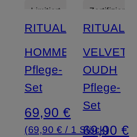
Limitiert
Zertifiziert
RITUALS
RITUALS
HOMME
VELVET
Pflege-
OUDH
Set
Pflege-
Set
69,90 €
69,90 €
(69,90 € / 1 Stück)