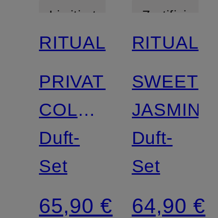
Limitiert
Zertifiziert
RITUALS
RITUALS
PRIVATE
SWEET
COLLECTION
JASMINE
-
Duft-
Duft-
SUEDE
Set
Set
VANILLA
65,90 €
64,90 €