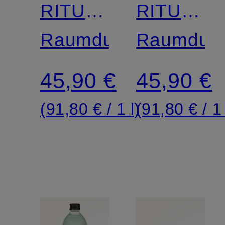
RITUAL
RITUAL
OF
Raumduft
OF
Raumduft
SAKURA
AYURVE
45,90 €
45,90 €
REFILL
REFILL
(91,80 € / 1 l)
(91,80 € / 1 