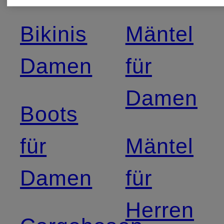
Bikinis
Mäntel
Damen
für
Damen
Boots
für
Mäntel
Damen
für
Herren