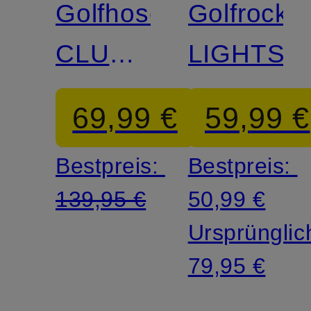
Golfhose
Golfrock
CLUBHOUSE
LIGHTST
HIGHWATER
69,99 €
59,99 €
SLACKS
Bestpreis:
Bestpreis:
139,95 €
50,99 €
Ursprünglic
79,95 €