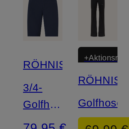
+Aktionsraba
RÖHNISCH
RÖHNIS
3/4-
Golfhose
Golfhose
CHIE
79,95 €