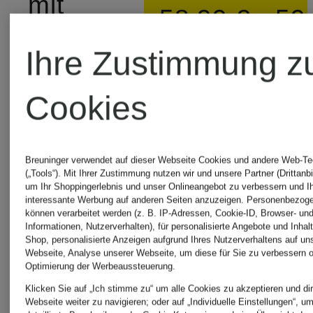
mit
58,99 €
59
Plissees
Ihre Zustimmung z
Bestpreis:
Bestp
79,99 €
50,14 €
50,9
Cookies
Ursprünglich:
Ursp
Bestpreis:
69,95 €
79,9
Breuninger verwendet auf dieser Webseite Cookies und andere Web-Te
67,99 €
(„Tools“). Mit Ihrer Zustimmung nutzen wir und unsere Partner (Drittanbi
um Ihr Shoppingerlebnis und unser Onlineangebot zu verbessern und I
interessante Werbung auf anderen Seiten anzuzeigen. Personenbezog
Ursprünglich:
können verarbeitet werden (z. B. IP-Adressen, Cookie-ID, Browser- und
Informationen, Nutzerverhalten), für personalisierte Angebote und Inhal
89,95 €
Shop, personalisierte Anzeigen aufgrund Ihres Nutzerverhaltens auf un
Webseite, Analyse unserer Webseite, um diese für Sie zu verbessern o
Optimierung der Werbeaussteuerung.
Klicken Sie auf „Ich stimme zu“ um alle Cookies zu akzeptieren und dir
Webseite weiter zu navigieren; oder auf „Individuelle Einstellungen“, u