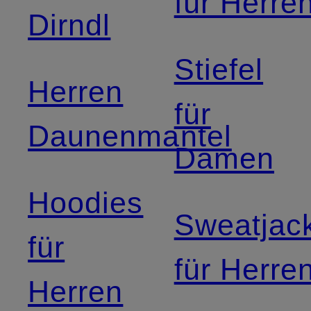
für Herre
Dirndl
Stiefel
Herren
für
Daunenmantel
Damen
Hoodies
Sweatjac
für
für Herre
Herren