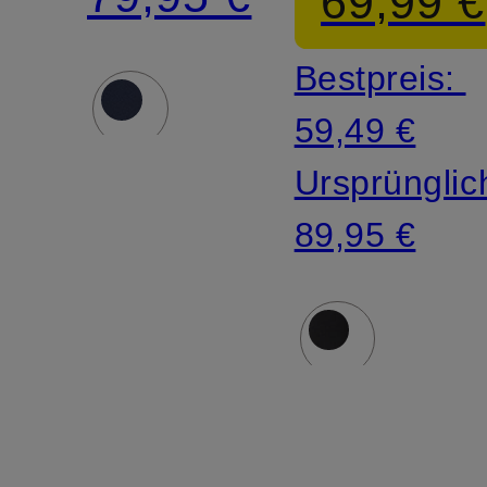
69,99 €
Bestpreis:
59,49 €
Ursprünglic
89,95 €