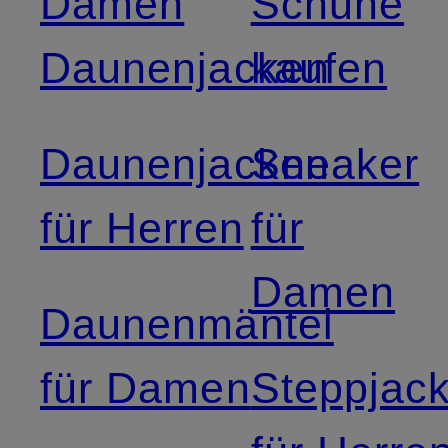
Damen
Schuhe
Daunenjacken
kaufen
Daunenjacken
Sneaker
für Herren
für
Damen
Daunenmäntel
für Damen
Steppjac