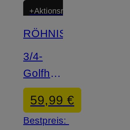
+Aktionsrabatt
RÖHNISCH
3/4-
Golfhose
CHIE
59,99 €
Bestpreis: