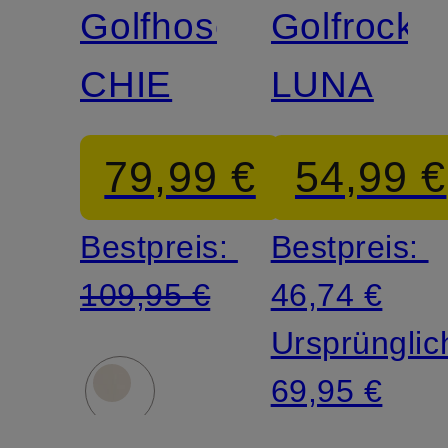
Golfhose
Golfrock
CHIE
LUNA
79,99 €
54,99 €
Bestpreis:
Bestpreis:
109,95 €
46,74 €
Ursprünglic
69,95 €