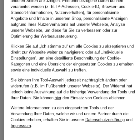
anderen Seiten anzuzeigen. Personenbezogene Daten können
verarbeitet werden (z. B. IP-Adressen, Cookie-ID, Browser- und
Standort-Informationen, Nutzerverhalten), für personalisierte
Angebote und Inhalte in unserem Shop, personalisierte Anzeigen
aufgrund Ihres Nutzerverhaltens auf unserer Webseite, Analyse
unserer Webseite, um diese für Sie zu verbessern oder zur
Optimierung der Werbeaussteuerung.
Klicken Sie auf „Ich stimme zu“ um alle Cookies zu akzeptieren und
Johann & Johanna
direkt zur Webseite weiter zu navigieren; oder auf „Individuelle
+Aktionsrabatt
+Aktionsrabatt
Einstellungen“, um eine detaillierte Beschreibung der Cookie-
Dirndlbluse mit Spitze
OPUS
BETTY&CO
Kategorien und eine Übersicht der eingesetzten Cookies zu erhalten
sowie eine individuelle Auswahl zu treffen.
109,99 €
Blusenshirt FULIS aus
Blusenshirt mit
Sie können Ihre Tool-Auswahl jederzeit nachträglich ändern oder
Leinen mit 3/4-Arm
Lochspitze und 3/4
widerrufen (z.B. im Fußbereich unserer Webseite). Der Widerruf hat
Arm
45,99 €
jedoch keine Auswirkung auf die bisherige Verwendung der Tools und
62,99 €
Ihrer Daten.
Sie können
hier
den Einsatz von Cookies ablehnen.
Bestpreis:
69,99 €
Bestpreis:
50,99 €
Weitere Informationen zu den eingesetzten Tools und der
Ursprünglich:
89,99 €
Verwendung Ihrer Daten, welche wir und unsere Partner durch die
Cookies erheben, erhalten Sie in unserer
Datenschutzerklärung
und
Impressum
.