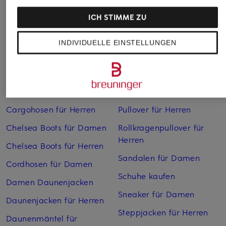
ICH STIMME ZU
INDIVIDUELLE EINSTELLUNGEN
Weitere Kategorien
Bikinis Damen
Mäntel für Herren
Boots für Damen
Pullover für Damen
Cargohosen für Herren
Pullover für Herren
Chelsea Boots für Damen
Rollkragenpullover für
Herren
Chelsea Boots für Herren
Sandalen für Damen
Cordhosen für Damen
Schuhe kaufen
Damen Daunenjacken
Sneaker für Damen
Daunenjacken für Herren
Steppjacken für Herren
Daunenmäntel für