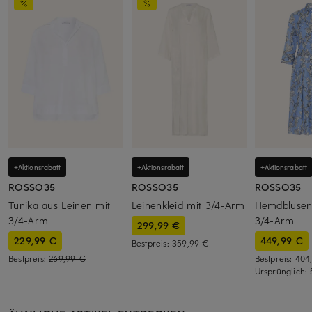
+Aktionsrabatt
+Aktionsrabatt
+Aktionsrabatt
ROSSO35
ROSSO35
ROSSO35
Tunika aus Leinen mit
Leinenkleid mit 3/4-Arm
Hemdblusenk
3/4-Arm
3/4-Arm
299,99 €
229,99 €
449,99 €
Bestpreis:
359,99 €
Bestpreis:
269,99 €
Bestpreis:
404
Ursprünglich: