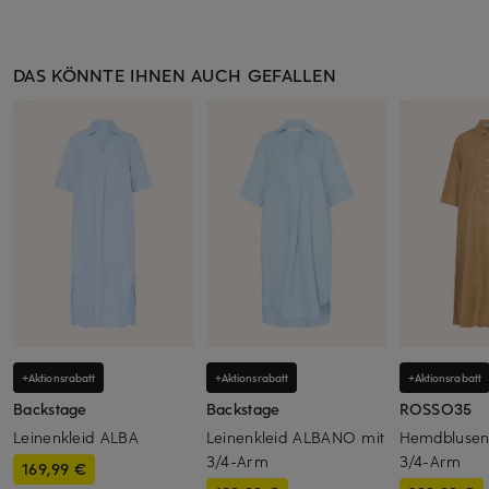
DAS KÖNNTE IHNEN AUCH GEFALLEN
+Aktionsrabatt
+Aktionsrabatt
+Aktionsrabatt
Backstage
Backstage
ROSSO35
Leinenkleid ALBA
Leinenkleid ALBANO mit
Hemdblusenk
3/4-Arm
3/4-Arm
169,99 €