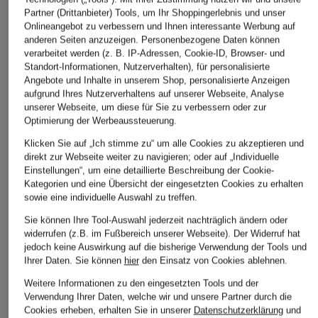
Partner (Drittanbieter) Tools, um Ihr Shoppingerlebnis und unser
Onlineangebot zu verbessern und Ihnen interessante Werbung auf
anderen Seiten anzuzeigen. Personenbezogene Daten können
verarbeitet werden (z. B. IP-Adressen, Cookie-ID, Browser- und
Standort-Informationen, Nutzerverhalten), für personalisierte
Angebote und Inhalte in unserem Shop, personalisierte Anzeigen
aufgrund Ihres Nutzerverhaltens auf unserer Webseite, Analyse
unserer Webseite, um diese für Sie zu verbessern oder zur
Optimierung der Werbeaussteuerung.
Klicken Sie auf „Ich stimme zu“ um alle Cookies zu akzeptieren und
direkt zur Webseite weiter zu navigieren; oder auf „Individuelle
Einstellungen“, um eine detaillierte Beschreibung der Cookie-
Kategorien und eine Übersicht der eingesetzten Cookies zu erhalten
sowie eine individuelle Auswahl zu treffen.
+Aktionsrabatt
+Aktionsrabatt
+Aktionsrabatt
JOOP!
Backstage
lilienfels
Sie können Ihre Tool-Auswahl jederzeit nachträglich ändern oder
widerrufen (z.B. im Fußbereich unserer Webseite). Der Widerruf hat
Kleid DIDO mit 3/4-
Leinenkleid ALBANO
Leinenkleid mit 3/4
jedoch keine Auswirkung auf die bisherige Verwendung der Tools und
Arm
mit 3/4-Arm
Arm
Ihrer Daten.
Sie können
hier
den Einsatz von Cookies ablehnen.
182,99 €
189,99 €
109,99 €
Weitere Informationen zu den eingesetzten Tools und der
Verwendung Ihrer Daten, welche wir und unsere Partner durch die
Bestpreis:
164,69 €
Bestpreis:
161,49 €
Bestpreis:
98,99 €
Cookies erheben, erhalten Sie in unserer
Datenschutzerklärung
und
Ursprünglich:
229,95 €
Ursprünglich:
219,99 €
Ursprünglich:
139,99 €