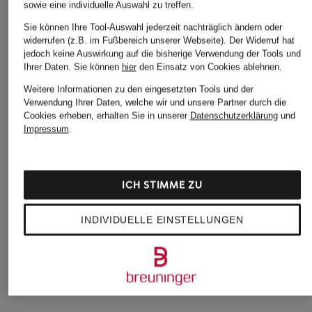
sowie eine individuelle Auswahl zu treffen.
Sie können Ihre Tool-Auswahl jederzeit nachträglich ändern oder
widerrufen (z.B. im Fußbereich unserer Webseite). Der Widerruf hat
jedoch keine Auswirkung auf die bisherige Verwendung der Tools und
Ihrer Daten.
Sie können
hier
den Einsatz von Cookies ablehnen.
Weitere Informationen zu den eingesetzten Tools und der
BOGGI MILANO
Verwendung Ihrer Daten, welche wir und unsere Partner durch die
+Aktionsrabatt
+Aktionsrabatt
Cookies erheben, erhalten Sie in unserer
Datenschutzerklärung
und
T-Shirt
PROFUOMO
MAMMUT
Impressum
.
89 €
T-Shirt
Funktionsshirt LIGH
FL HALF ZIP
71,96 €
MAMMUT × Hiking
ICH STIMME ZU
Bestpreis:
61,17 €
Patrol
Ursprünglich:
89,95 €
59,99 €
INDIVIDUELLE EINSTELLUNGEN
Bestpreis:
50,99 €
Ursprünglich:
80 €