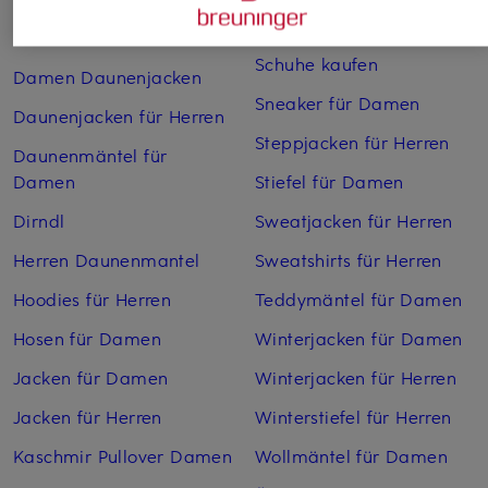
Sandalen für Damen
Cordhosen für Damen
Schuhe kaufen
Damen Daunenjacken
Sneaker für Damen
Daunenjacken für Herren
Steppjacken für Herren
Daunenmäntel für
Damen
Stiefel für Damen
Dirndl
Sweatjacken für Herren
Herren Daunenmantel
Sweatshirts für Herren
Hoodies für Herren
Teddymäntel für Damen
Hosen für Damen
Winterjacken für Damen
Jacken für Damen
Winterjacken für Herren
Jacken für Herren
Winterstiefel für Herren
Kaschmir Pullover Damen
Wollmäntel für Damen