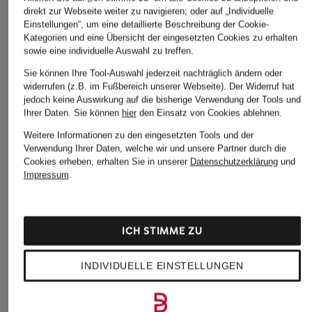
250 €
350 €
direkt zur Webseite weiter zu navigieren; oder auf „Individuelle
350 €
Einstellungen“, um eine detaillierte Beschreibung der Cookie-
Kategorien und eine Übersicht der eingesetzten Cookies zu erhalten
sowie eine individuelle Auswahl zu treffen.
Sie können Ihre Tool-Auswahl jederzeit nachträglich ändern oder
widerrufen (z.B. im Fußbereich unserer Webseite). Der Widerruf hat
jedoch keine Auswirkung auf die bisherige Verwendung der Tools und
Ihrer Daten.
Sie können
hier
den Einsatz von Cookies ablehnen.
Weitere Informationen zu den eingesetzten Tools und der
Verwendung Ihrer Daten, welche wir und unsere Partner durch die
Cookies erheben, erhalten Sie in unserer
Datenschutzerklärung
und
Impressum
.
Weitere Kategorien
Bikinis Damen
Mäntel für Herren
ICH STIMME ZU
Boots für Damen
Pullover für Damen
Cargohosen für Herren
Pullover für Herren
INDIVIDUELLE EINSTELLUNGEN
Chelsea Boots für Damen
Rollkragenpullover für
Herren
Chelsea Boots für Herren