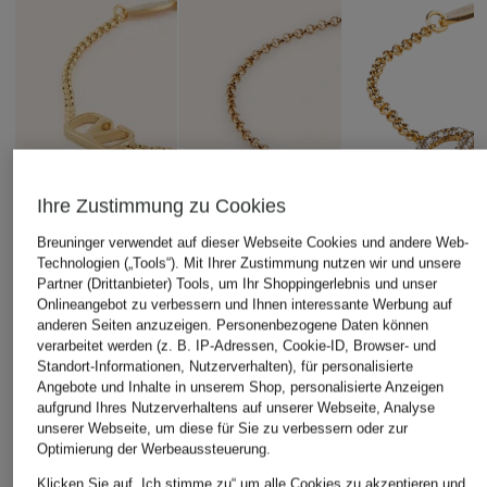
Ihre Zustimmung zu Cookies
Breuninger verwendet auf dieser Webseite Cookies und andere Web-
Technologien („Tools“). Mit Ihrer Zustimmung nutzen wir und unsere
Partner (Drittanbieter) Tools, um Ihr Shoppingerlebnis und unser
Onlineangebot zu verbessern und Ihnen interessante Werbung auf
anderen Seiten anzuzeigen. Personenbezogene Daten können
verarbeitet werden (z. B. IP-Adressen, Cookie-ID, Browser- und
Standort-Informationen, Nutzerverhalten), für personalisierte
Angebote und Inhalte in unserem Shop, personalisierte Anzeigen
VALENTINO
VALENTINO
VALENTINO
aufgrund Ihres Nutzerverhaltens auf unserer Webseite, Analyse
GARAVANI
GARAVANI
GARAVANI
unserer Webseite, um diese für Sie zu verbessern oder zur
Optimierung der Werbeaussteuerung.
Armband VLOGO
Armband OVALETTE
Armband VLOGO
SIGNATURE STRAS
Klicken Sie auf „Ich stimme zu“ um alle Cookies zu akzeptieren und