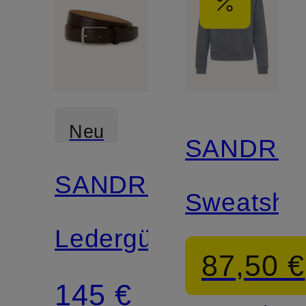
Neu
SANDRO
SANDRO
Sweatshir
Ledergürtel
87,50 €
145 €