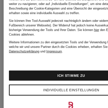
weiter zu navigieren; oder auf „Individuelle Einstellungen“, um eine detai
Chino
NEW
Beschreibung der Cookie-Kategorien und eine Übersicht der eingesetz
erhalten sowie eine individuelle Auswahl zu treffen.
Sie können Ihre Tool-Auswahl jederzeit nachträglich ändern oder widerr
Extra
ALPHA
Fußbereich unserer Webseite). Der Widerruf hat jedoch keine Auswirku
245 €
bisherige Verwendung der Tools und Ihrer Daten.
Sie können
hier
den E
Cookies ablehnen.
Slim FIt
im
255 €
Weitere Informationen zu den eingesetzten Tools und der Verwendung I
welche wir und unsere Partner durch die Cookies erheben, erhalten Sie
Jogging-
Datenschutzerklärung
und
Impressum
.
Stil
ICH STIMME ZU
Slim Fit
INDIVIDUELLE EINSTELLUNGEN