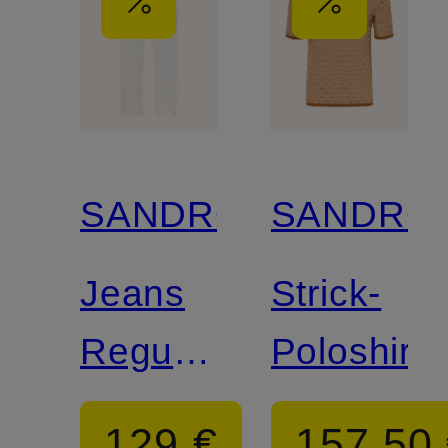
SANDRO
SANDRO
Jeans
Strick-
Regular
Poloshirt
Fit
129 €
157,50