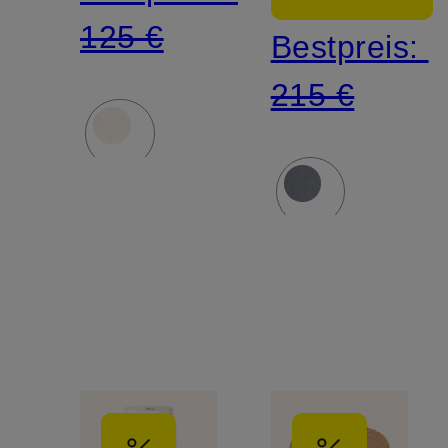
125 €
Bestpreis:
215 €