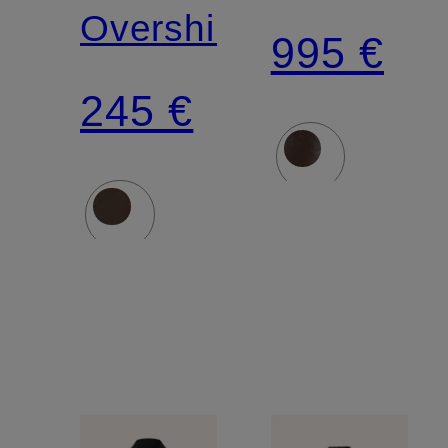
Overshirt
995 €
245 €