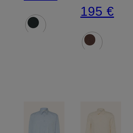
Fit
195 €