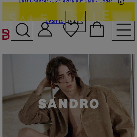
15€-Willkommensgutschein mit Beyond sichern
Last Chance: -15% extra auf Sale
- Code:
LAST15
Details
ZUM HAUPTINHALT ÜBE