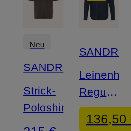
Neu
SANDRO
SANDRO
Leinenhe
Strick-
Regular
Poloshirt
Fit
136,50