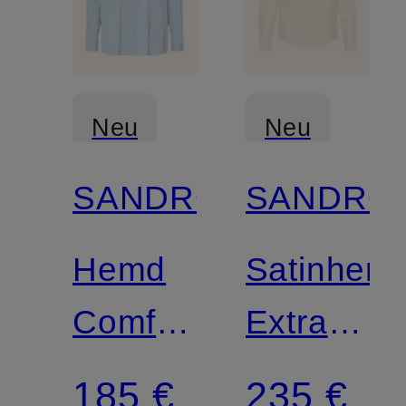
Neu
Neu
SANDRO
SANDRO
Hemd
Satinhem
Comfort
Extra
Fit
Slim Fit
185 €
235 €