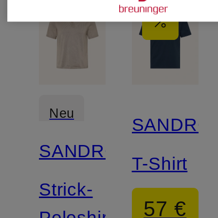
Neu
SANDRO
SANDRO
T-Shirt
Strick-
57 €
Poloshirt