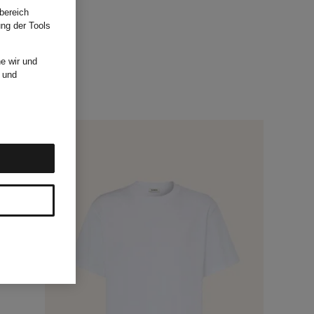
bereich
ung der Tools
e wir und
und