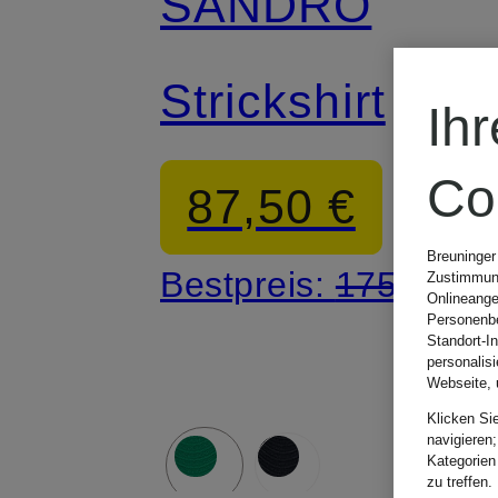
SANDRO
Strickshirt
Ih
Co
87,50 €
Breuninger
Bestpreis:
175 €
Zustimmung
Onlineange
Personenbe
Standort-I
personalis
Webseite, 
Klicken Si
navigieren;
Kategorien
zu treffen.