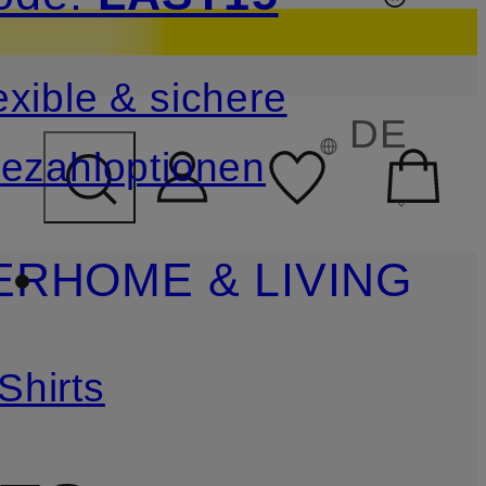
sichern
exible & sichere
FELD ÜBERSPRINGEN
DE
ezahloptionen
ER
HOME & LIVING
Shirts