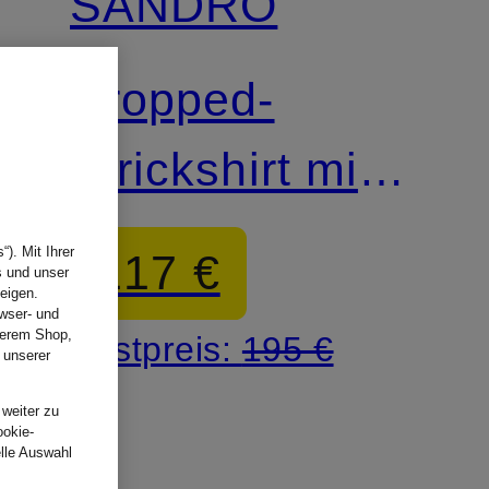
SANDRO
Cropped-
Strickshirt mit
Lochspitze
). Mit Ihrer
117 €
s und unser
eigen.
wser- und
nserem Shop,
Bestpreis:
195 €
 unserer
.
 weiter zu
ookie-
elle Auswahl