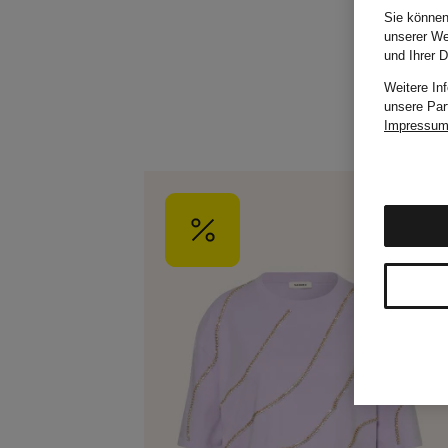
Sie können
unserer We
und Ihrer 
Weitere In
unsere Par
Impressu