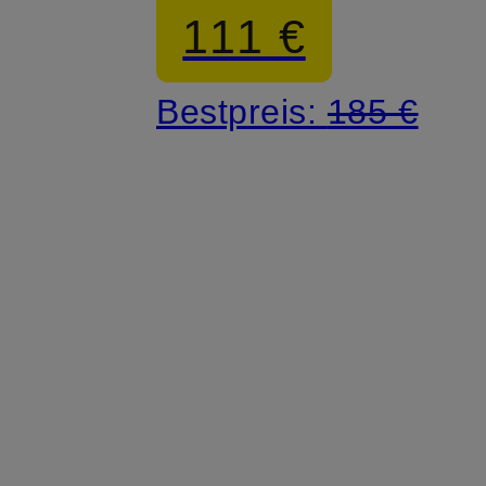
111 €
Bestpreis:
185 €