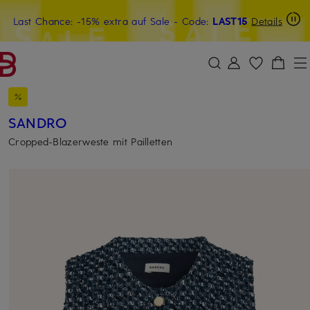
Last Chance: -15% extra auf Sale
15€-Willkommensgutschein mit Beyond sichern
- Code:
LAST15
Details
ZUM HAUPTINHALT ÜBERSPRINGEN
ZUM SUCHFELD ÜBERSPRINGE
SANDRO
Cropped-Blazerweste mit Pailletten