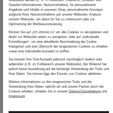
verarbeitet werden (z. B. IP-Adressen, Cookie-ID, Browser- und
Standort-Informationen, Nutzerverhalten), für personalisierte
Angebote und Inhalte in unserem Shop, personalisierte Anzeigen
aufgrund Ihres Nutzerverhaltens auf unserer Webseite, Analyse
unserer Webseite, um diese für Sie zu verbessern oder zur
Optimierung der Werbeaussteuerung.
Klicken Sie auf „Ich stimme zu“ um alle Cookies zu akzeptieren und
+Aktionsrabatt
+Aktionsrabatt
+Aktionsrabatt
direkt zur Webseite weiter zu navigieren; oder auf „Individuelle
Einstellungen“, um eine detaillierte Beschreibung der Cookie-
Blauer
THE NORTH FACE
Blauer
Kategorien und eine Übersicht der eingesetzten Cookies zu erhalten
Blouson MARSHALL
Funktionsjacke
Blouson ROCKY
sowie eine individuelle Auswahl zu treffen.
mit DUPONT™
SIURANA
149,99 €
Sie können Ihre Tool-Auswahl jederzeit nachträglich ändern oder
SORONA®-Isolierung
99,99 €
widerrufen (z.B. im Fußbereich unserer Webseite). Der Widerruf hat
Bestpreis:
127,49 €
jedoch keine Auswirkung auf die bisherige Verwendung der Tools und
199,99 €
Ursprünglich:
299,99 
Bestpreis:
84,99 €
Ihrer Daten.
Sie können
hier
den Einsatz von Cookies ablehnen.
Ursprünglich:
219,99 €
Bestpreis:
169,99 €
Ursprünglich:
389,99 €
Weitere Informationen zu den eingesetzten Tools und der
Verwendung Ihrer Daten, welche wir und unsere Partner durch die
Cookies erheben, erhalten Sie in unserer
Datenschutzerklärung
und
Impressum
.