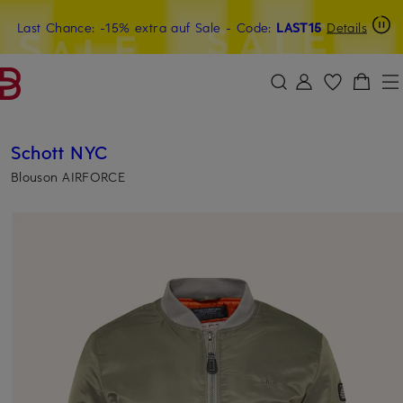
Last Chance: -15% extra auf Sale
15€-Willkommensgutschein mit Beyond sichern
- Code:
LAST15
Details
ZUM HAUPTINHALT ÜBERSPRINGEN
ZUM SUCHFELD ÜBERSPRINGE
Schott NYC
Blouson AIRFORCE