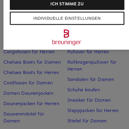
ICH STIMME ZU
Weitere Kategorien
INDIVIDUELLE EINSTELLUNGEN
Bikinis Damen
Mäntel für Herren
Boots für Damen
Pullover für Damen
Cargohosen für Herren
Pullover für Herren
Chelsea Boots für Damen
Rollkragenpullover für
Herren
Chelsea Boots für Herren
Sandalen für Damen
Cordhosen für Damen
Schuhe kaufen
Damen Daunenjacken
Sneaker für Damen
Daunenjacken für Herren
Steppjacken für Herren
Daunenmäntel für
Damen
Stiefel für Damen