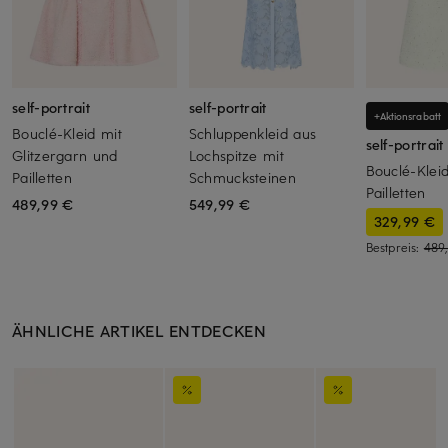
self-portrait
self-portrait
+Aktionsrabatt
Bouclé-Kleid mit
Schluppenkleid aus
self-portrait
Glitzergarn und
Lochspitze mit
Bouclé-Kleid
Pailletten
Schmucksteinen
Pailletten
489,99 €
549,99 €
329,99 €
Bestpreis:
489
ÄHNLICHE ARTIKEL ENTDECKEN