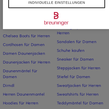
Bikinis Damen
Mäntel für Herren
INDIVIDUELLE EINSTELLUNGEN
Boots für Damen
Pullover für Damen
Cargohosen für Herren
Pullover für Herren
Chelsea Boots für Damen
Rollkragenpullover für
Herren
Chelsea Boots für Herren
Sandalen für Damen
Cordhosen für Damen
Schuhe kaufen
Damen Daunenjacken
Sneaker für Damen
Daunenjacken für Herren
Steppjacken für Herren
Daunenmäntel für
Damen
Stiefel für Damen
Dirndl
Sweatjacken für Herren
Herren Daunenmantel
Sweatshirts für Herren
Hoodies für Herren
Teddymäntel für Damen