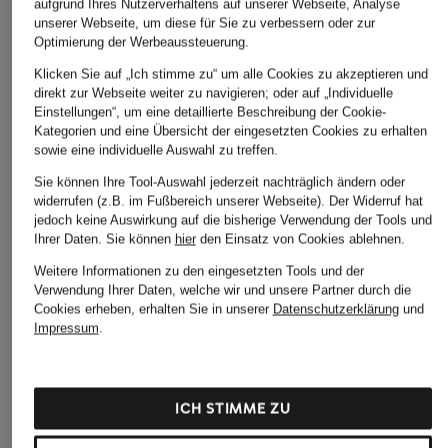
aufgrund Ihres Nutzerverhaltens auf unserer Webseite, Analyse
unserer Webseite, um diese für Sie zu verbessern oder zur
Optimierung der Werbeaussteuerung.
lollys laundry
+Aktionsrabatt
+Aktionsrabatt
Klicken Sie auf „Ich stimme zu“ um alle Cookies zu akzeptieren und
Jacke EMILIALL
darling harbour
MARC CAIN
direkt zur Webseite weiter zu navigieren; oder auf „Individuelle
149,99 €
Einstellungen“, um eine detaillierte Beschreibung der Cookie-
Blouson
Jeansjacke
Kategorien und eine Übersicht der eingesetzten Cookies zu erhalten
69,99 €
199,99 €
sowie eine individuelle Auswahl zu treffen.
Bestpreis:
149,99 €
Bestpreis:
169,99 €
Sie können Ihre Tool-Auswahl jederzeit nachträglich ändern oder
Ursprünglich:
259 €
widerrufen (z.B. im Fußbereich unserer Webseite). Der Widerruf hat
jedoch keine Auswirkung auf die bisherige Verwendung der Tools und
Ihrer Daten.
Sie können
hier
den Einsatz von Cookies ablehnen.
Weitere Informationen zu den eingesetzten Tools und der
Verwendung Ihrer Daten, welche wir und unsere Partner durch die
Cookies erheben, erhalten Sie in unserer
Datenschutzerklärung
und
Impressum
.
Weitere Kategorien
ICH STIMME ZU